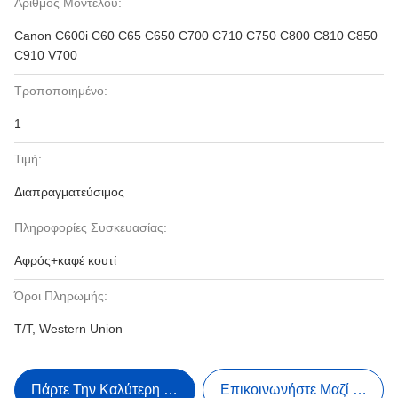
Αριθμός Μοντέλου:
Canon C600i C60 C65 C650 C700 C710 C750 C800 C810 C850
C910 V700
Τροποποιημένο:
1
Τιμή:
Διαπραγματεύσιμος
Πληροφορίες Συσκευασίας:
Αφρός+καφέ κουτί
Όροι Πληρωμής:
T/T, Western Union
Πάρτε Την Καλύτερη Τιμή
Επικοινωνήστε Μαζί Μας