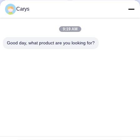
Carys
Μονάδα τυμπάνων για
Μονάδα τυμπάνων για τη
CF257
Xerox XV B7025 7030 7020
V3065 V3060
9:19 AM
Πάρτε την καλύτερη
Πάρτε την καλύτερη
τιμή
τιμή
Good day, what product are you looking for?
Εξάρτηση τυμπάνων --Μ για
την καυτή μονάδα τυμπάνων
προμηθειών αντιγραφέων