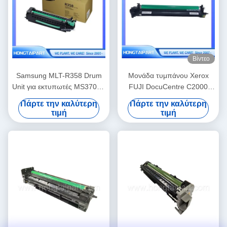
Βίντεο
Samsung MLT-R358 Drum
Μονάδα τυμπάνου Xerox
Unit για εκτυπωτές MS370LX
FUJI DocuCentre C2000
M4370LX M5360RX
SC2020 CT351053 68.2K
Πάρτε την καλύτερη
Πάρτε την καλύτερη
τιμή
τιμή