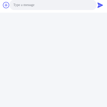
Πάρτε την καλύτερη
πωλήσεων OKI C710 C711--
τιμή
Το Μ έχει υψηλό - ποιότητα
και σταύλος
Photo
Video Call
Audio Call
Κοινωνικά Μέσα
Γρήγορη επικοινωνία
Τηλ.
0086-757-81105670
Ηλεκτρονικό ταχυδρομείο