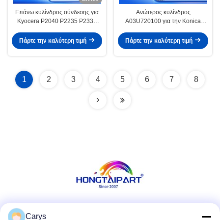
Επάνω κυλίνδρος σύνδεσης για
Ανώτερος κυλίνδρος
Kyocera P2040 P2235 P2335
A03U720100 για την Konica
M2040 M2135 M2235 M2540
Minolta C6000 C7000 C5500
M2635 M2640 M2735 M2835
C5501 C6500 C6501 Fuser
Πάρτε την καλύτερη τιμή
Πάρτε την καλύτερη τιμή
Τυπωτής 302RV93050
Roller Heat Roller ανταλλακτικά
Hongtaipart
1
2
3
4
5
6
7
8
Κοινωνικά Μέσα
Carys