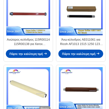
Ανώτερος κυλίνδρος 115R00114
Άνω κύλινδρος AE011061 για
115R00138 για Xerox
Ricoh AF1013 1515 1250 1230
DocuCentre-IVC2260 V2060
1270 MP161F MP162F MP171F
VC2263 VersaLink B7020 B7025
MP201SPF Θερμικός κύλινδρος
Πάρτε την καλύτερη τιμή
Πάρτε την καλύτερη τιμή
B7030 B7035 B7125 B7130
κύλινδρος τήξης ανταλλακτικά
B7135 C7000 C7020 C7025
Hongtaipart
C7030 C7125 C7130 C7020
C7120 WorkCentre 7125 7220
7120
Βίντεο