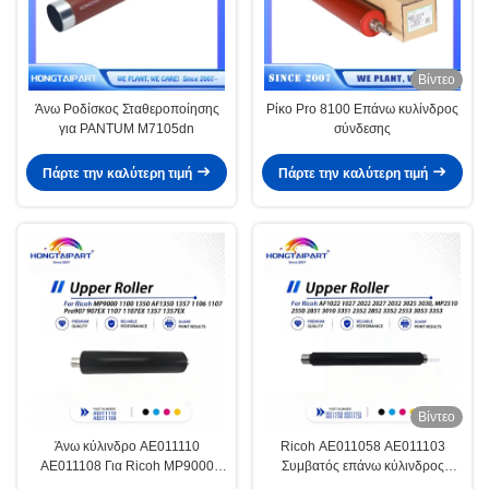
Βίντεο
Άνω Ροδίσκος Σταθεροποίησης
Ρίκο Pro 8100 Επάνω κυλίνδρος
για PANTUM M7105dn
σύνδεσης
Πάρτε την καλύτερη τιμή
Πάρτε την καλύτερη τιμή
Βίντεο
Άνω κύλινδρο AE011110
Ricoh AE011058 AE011103
AE011108 Για Ricoh MP9000
Συμβατός επάνω κύλινδρος
1100 1350 AF1350 1357 Pro907
AF1022 MP2510 MP2550