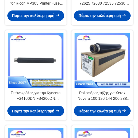
for Ricoh MP305 Printer Fuser
72625 72630 72535 72530
Heat Roller Αναλώσιμα γραφείου
72425 72430 Υπηρεσιακό
εξοπλισμό κυλίνδρων θερμότητας
Πάρτε την καλύτερη τιμή
Πάρτε την καλύτερη τιμή
Επάνω ρόλος για την Kyocera
Ρολοφόρος τήξης για Xerox
FS4100DN FS4200DN
Nuvera 100 120 144 200 288
FS4300DN ECOSYS M3550idn
059K58953 059K58957
M3560idn Fuser Roller P3045
59K58953 059K58954
Πάρτε την καλύτερη τιμή
Πάρτε την καλύτερη τιμή
P3055 P3060 M3860idn M3145
Ρολοφόρος θέρμανσης
M3645 Τυπογράφος M3655
059K58955 059K58956
M3660 P3260dn Θερμοποιητικός
059K58958 859K21650
ρόλος
622S2063 622S02063 Κιτ
συναρμολόγησης Είδη γραφείου