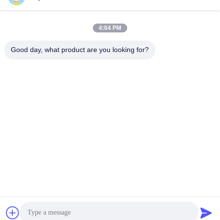
4:04 PM
Γρήγορη επικοινωνία
Good day, what product are you looking for?
Τηλ.
0086-757-81105670
Ηλεκτρονικό ταχυδρομείο
susie@hongtaipart.com
Διεύθυνση
#7 Βιομηχανική ζώνη Νάνλιαν, Ντάλι, Νανχάι, πόλη Φόσαν,
επαρχία Γκουανγκντόνγκ, Κίνα
Πολιτική απορρήτου
|
Sitemap
Κίνα Καλό Ποιότητα Κασέτα τονωτικού Προμηθευτής. Πνευματικά
δικαιώματα © 2016-2026 HongTai Office Accessories Ltd . Όλοι
Δικαιώματα που διατηρούνται.