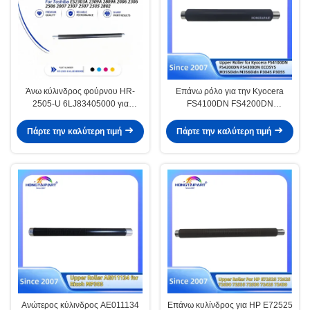
Άνω κύλινδρος φούρνου HR-
Επάνω ρόλο για την Kyocera
2505-U 6LJ83405000 για
FS4100DN FS4200DN
Toshiba E-Studio 2303A 2309A
FS4300DN ECOSYS M3550idn
2809A
M3560idn P3045 P3055 P3060
Πάρτε την καλύτερη τιμή
Πάρτε την καλύτερη τιμή
M3860idn M3145 M3645 M3655
M3660 P3260
Ανώτερος κύλινδρος AE011134
Επάνω κυλίνδρος για HP E72525