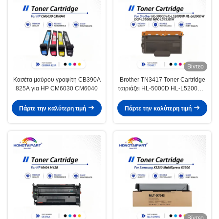
Βίντεο
Κασέτα μαύρου γραφίτη CB390A
Brother TN3417 Toner Cartridge
825A για HP CM6030 CM6040
ταιριάζει HL-5000D HL-L5200DW
HL-L6200DW DCP-L5500D
MFC-L5755DW
Πάρτε την καλύτερη τιμή
Πάρτε την καλύτερη τιμή
Βίντεο