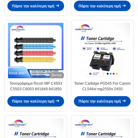
C532 C532dn MC563 MC573
Πάρτε την καλύτερη τιμή
Πάρτε την καλύτερη τιμή
MC573dn Τόνο κιτ
Βίντεο
Τονογράφημα Ricoh MP C4503
Toner Cartidge PG545 For Canon
C5503 C6003 841849 841850
CL546xl mg2550s 2450
Πάρτε την καλύτερη τιμή
Πάρτε την καλύτερη τιμή