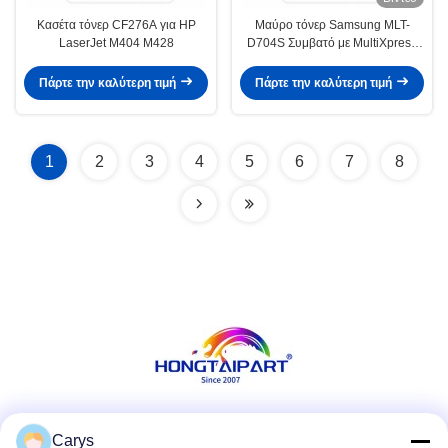
Κασέτα τόνερ CF276A για HP
Μαύρο τόνερ Samsung MLT-
LaserJet M404 M428
D704S Συμβατό με MultiXpress
K3250 K3300
Πάρτε την καλύτερη τιμή
Πάρτε την καλύτερη τιμή
1
2
3
4
5
6
7
8
Κοινωνικά Μέσα
Carys