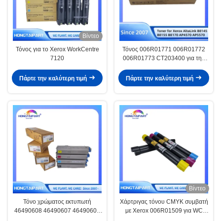
Βίντεο
Τόνος για το Xerox WorkCentre
Τόνος 006R01771 006R01772
7120
006R01773 CT203400 για την
Xerox AltaLink
Πάρτε την καλύτερη τιμή
Πάρτε την καλύτερη τιμή
Βίντεο
Τόνο χρώματος εκτυπωτή
Χάρτριγας τόνου CMYK συμβατή
46490608 46490607 46490606
με Xerox 006R01509 για WC
46490605 για OKI C542 C542dn
7525 7530 7535 7545