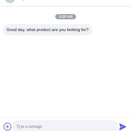
3:39 AM
Γρήγορη επικοινωνία
Good day, what product are you looking for?
Τηλ.
0086-757-81105670
Ηλεκτρονικό ταχυδρομείο
susie@hongtaipart.com
Διεύθυνση
#7 Βιομηχανική ζώνη Νάνλιαν, Ντάλι, Νανχάι, πόλη Φόσαν,
επαρχία Γκουανγκντόνγκ, Κίνα
Πολιτική απορρήτου
|
Sitemap
Κίνα Καλό Ποιότητα Κασέτα τονωτικού Προμηθευτής. Πνευματικά
δικαιώματα © 2016-2026 HongTai Office Accessories Ltd . Όλοι
Δικαιώματα που διατηρούνται.