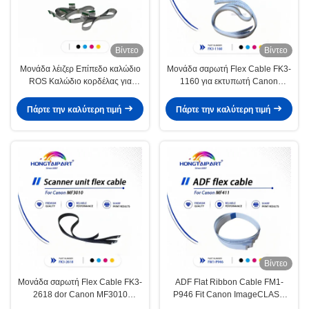
Βίντεο
Βίντεο
Μονάδα λέιζερ Επίπεδο καλώδιο
Μονάδα σαρωτή Flex Cable FK3-
ROS Καλώδιο κορδέλας για
1160 για εκτυπωτή Canon
φωτοαντιγραφικό μηχάνημα
MF4410
Xerox Color 550 560
Πάρτε την καλύτερη τιμή
Πάρτε την καλύτερη τιμή
Βίντεο
Μονάδα σαρωτή Flex Cable FK3-
ADF Flat Ribbon Cable FM1-
2618 dor Canon MF3010
P946 Fit Canon ImageCLASS
Multifunction Printer Laser
MF411 Multifunction Printer