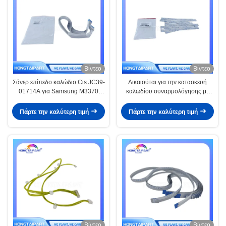
Βίντεο
Βίντεο
Σάνερ επίπεδο καλώδιο Cis JC39-
Δικαιούται για την κατασκευή
01714A για Samsung M3370
καλωδίου συναρμολόγησης με
M3375 M3870 M3875 M4070
σαρωτή λέιζερ RK2-6691 RK2-
M4075 CLX 3300 3305FW SL
6691-000 συμβατό με H P M201
Πάρτε την καλύτερη τιμή
Πάρτε την καλύτερη τιμή
C410W C460FW C480W
M201n M201dw M202 M202n
M202dw M225 M225dn
Βίντεο
Βίντεο