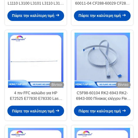
L1110 L3100 L3101 L3110 L3115
60011-04 CF288-60029 CF288-
L3116 L3150 L3151 L3156
60011 Για την HP Laserjet pro400
L3160 L5190 Ανταλλακτικά
M425 M426 M427 M401
Πάρτε την καλύτερη τιμή
Πάρτε την καλύτερη τιμή
Hongtaipart
Αυτοματοποιημένη γραμμή
σαρωτή τροφοδοσίας εγγράφων
Βίντεο
Βίντεο
4 πιν FFC καλώδιο για HP
C5F98-60104 RK2-6943 RK2-
E72525 E77830 E78330 Laser
6943-000 Πίνακας ελέγχου Flex
εκτυπωτή αντιγραφής προμήθεια
Cable για H P M402 M403 M426
M427 M252 M274 M277
Πάρτε την καλύτερη τιμή
Πάρτε την καλύτερη τιμή
Εκτυπωτής Flex Flat F