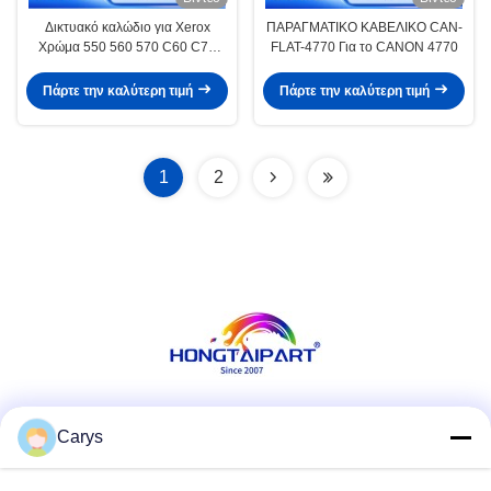
Δικτυακό καλώδιο για Xerox
ΠΑΡΑΓΜΑΤΙΚΟ ΚΑΒΕΛΙΚΟ CAN-
Χρώμα 550 560 570 C60 C70
FLAT-4770 Για το CANON 4770
DocuColor 240 242 250 252 260
700 700i 770
Πάρτε την καλύτερη τιμή
Πάρτε την καλύτερη τιμή
1
2
Κοινωνικά Μέσα
Carys