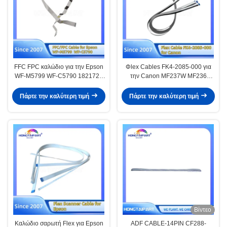
FFC FPC καλώδιο για την Epson
Φlex Cables FK4-2085-000 για
WF-M5799 WF-C5790 1821724
την Canon MF237W MF236
1770434 ανταλλακτικά
MF243 MF244 MF246 MF247
MF211 MF212 MF215 MF216
Πάρτε την καλύτερη τιμή
Πάρτε την καλύτερη τιμή
MF217 MF221 MF222 MF223
MF224 MF226 MF227 MF229
MF231 MF232 MF233 MF235
15pin / 24pin
Βίντεο
Καλώδιο σαρωτή Flex για Epson
ADF CABLE-14PIN CF288-