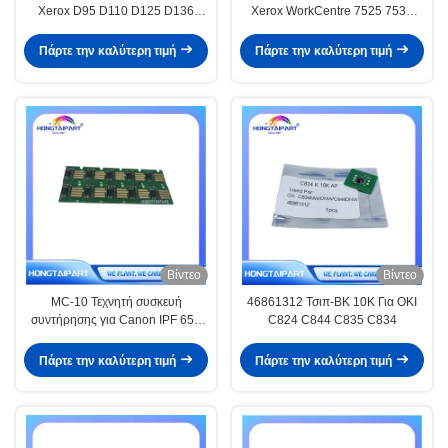
Xerox D95 D110 D125 D136
Xerox WorkCentre 7525 7530
Τυπωτής Τσιπ αντιγραφής
7535 7545 7556 7830 7835 7845
7855 AltaLink C8030 C8035
Πάρτε την καλύτερη τιμή
Πάρτε την καλύτερη τιμή
C8045 C8055 C8070 EC8036
EC8056
Βίντεο
Βίντεο
MC-10 Τεχνητή συσκευή
46861312 Τσιπ-BK 10K Για OKI
συντήρησης για Canon IPF 650
C824 C844 C835 C834
655 750 755 760 765 671 770
771 831 840 841 851 781 786
Πάρτε την καλύτερη τιμή
Πάρτε την καλύτερη τιμή
681 Εκτυπωτής