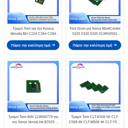
Τραμπ Τσιπ για την Konica
Τσιπ Drum για Xerox WorkCentre
Minolta BH C224 C364 C284
5325 5330 5335 013R00591
C454 C554 C224e C284e C454e
13R591 Τσιπς Ανταλλακτικά
C258 C308 A2XN0RD (DR-
Hongtaipart
Πάρτε την καλύτερη τιμή
Πάρτε την καλύτερη τιμή
512K) A2XN0TD (DR-512) DK-
512 DK512 Εναλλακτικά
εξαρτήματα Προμήθειες
Hongtaipart
Τραμπ Τσιπ-80K 113R00779 για
Τραμπ Τσιπ CLT-K508 5K CLT-
την Xerox VersaLink B7025
C508 4K CLT-M508 4K CLT-Y508
B7030 B7035 ανταλλακτικά
4K για Samsung CLP-620 CLP-