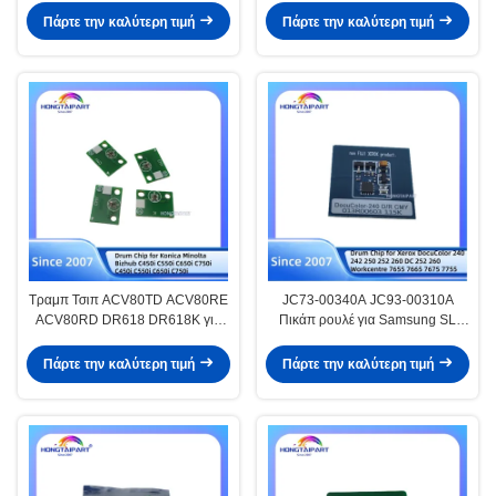
HONGTAIPART
620ND CLP-670ND CLX-6220FX
Πάρτε την καλύτερη τιμή
Πάρτε την καλύτερη τιμή
CLX-6250FX
Τραμπ Τσιπ ACV80TD ACV80RE
JC73-00340A JC93-00310A
ACV80RD DR618 DR618K για
Πικάπ ρουλέ για Samsung SL
την Konica Minolta Bizhub C450i
M3375 M3820 M3825 M3870
C550i C650i C750i C450i C550i
M3875 M4020 M4024 M4025
Πάρτε την καλύτερη τιμή
Πάρτε την καλύτερη τιμή
C650i C750i
M4070 M4072 M4075