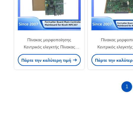
Πίνακας μορφοποίησης
Πίνακας μορφοπ
Κεντρικός ελεγκτής Πίνακας
Κεντρικός ελεγκτής
D2975414 για το Ricoh MP C307
D2445603 για Ricoh
Πάρτε την καλύτερη τιμή
Πάρτε την καλύτερ
C3504
1