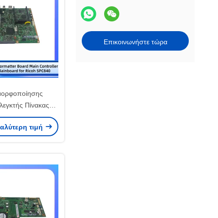
Επικοινωνήστε τώρα
μορφοποίησης
ελεγκτής Πίνακας
ια Ricoh SPC840
καλύτερη τιμή