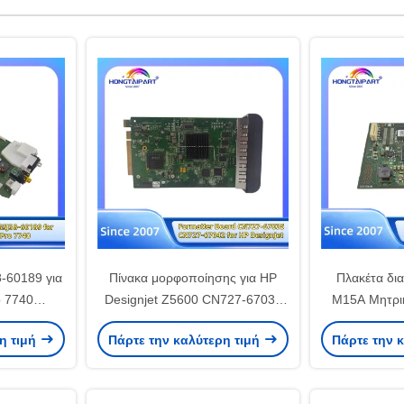
-60189 για
Πίνακα μορφοποίησης για HP
Πλακέτα δι
o 7740
Designjet Z5600 CN727-67035
M15A Μητρικ
οποίησης
CN727-67042 με σκληρό δίσκο
Πλακέτα
η τιμή
Πάρτε την καλύτερη τιμή
Πάρτε την 
 Board
HDD Main Board
Hon
πηρεσιακά
Αντιπροσωπείες Hongtaipart