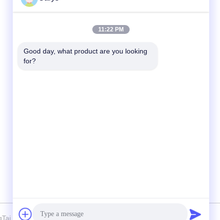
Γρήγορη επικοινωνία
11:22 PM
Τηλ.
Good day, what product are you looking 
for?
0086-757-81105670
Ηλεκτρονικό ταχυδρομείο
susie@hongtaipart.com
Διεύθυνση
#7 Βιομηχανική ζώνη Νάνλιαν, Ντάλι, Νανχάι,
πόλη Φόσαν, επαρχία Γκουανγκντόνγκ, Κίνα
i Office Accessories Ltd . Όλοι Δικαιώματα που διατηρούνται.