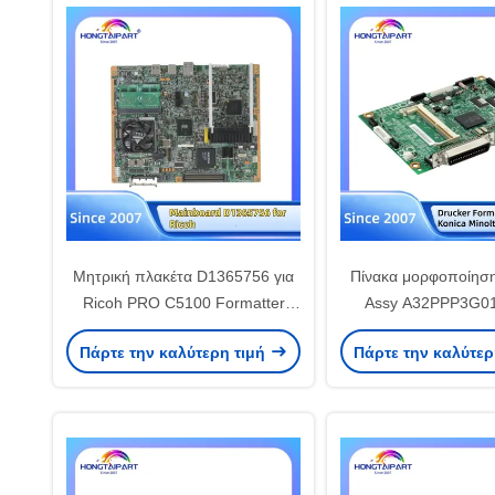
Μητρική πλακέτα D1365756 για
Πίνακα μορφοποίηση
Ricoh PRO C5100 Formatter
Assy A32PPP3G01 
Board PCB Ανταλλακτικά
Konica Minolta Bi
Πάρτε την καλύτερη τιμή
Πάρτε την καλύτερ
Hongtaipart