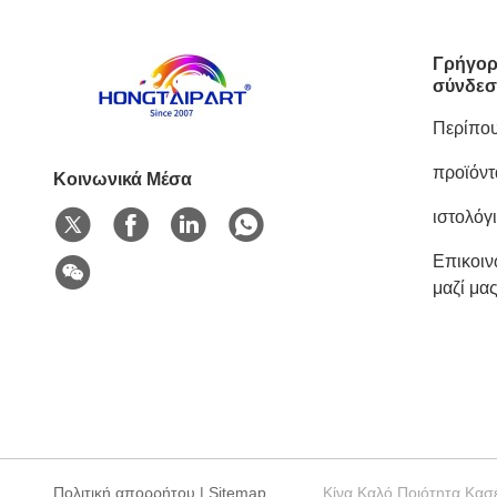
Γρήγορ
σύνδεσ
Περίπου
προϊόντ
Κοινωνικά Μέσα
ιστολόγ
Επικοι
μαζί μα
Πολιτική απορρήτου
|
Sitemap
Κίνα Καλό Ποιότητα Κασέ