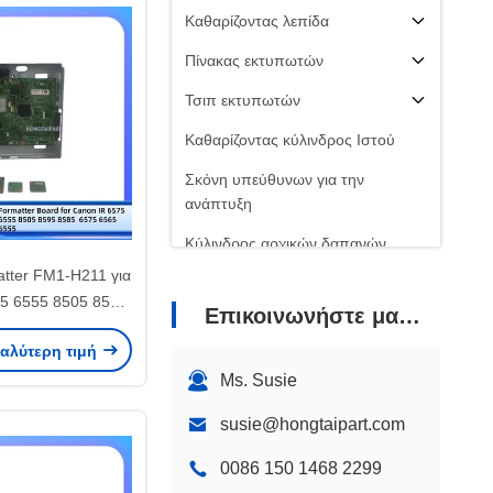
Καθαρίζοντας λεπίδα
Πίνακας εκτυπωτών
Τσιπ εκτυπωτών
Καθαρίζοντας κύλινδρος Ιστού
Σκόνη υπεύθυνων για την
ανάπτυξη
Κύλινδρος αρχικών δαπανών
tter FM1-H211 για
Ανταλλακτικά εκτυπωτών
5 6555 8505 8595
Επικοινωνήστε μαζί μας
75 6565 6555
καλύτερη τιμή
κά HONGTAIPART
Ms. Susie
d Main Board
susie@hongtaipart.com
0086 150 1468 2299