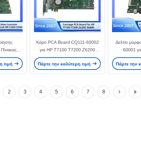
οίησης
Κάρο PCA Board CQ111-60002
Δελτίο μορφ
 Πίνακας
για HP T7100 T7200 Z6200
60001 γ
 MP C3004
Z6800
CM2320N
η τιμή
Πάρτε την καλύτερη τιμή
Πάρτε την 
CM
2
3
4
5
6
7
8