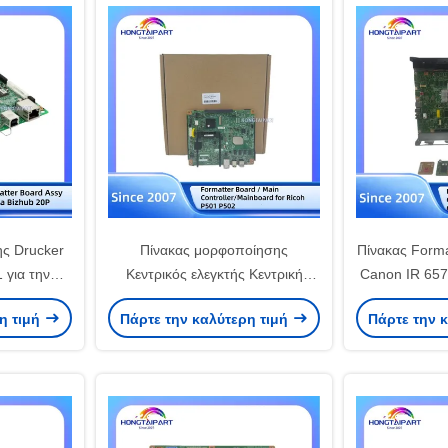
ς Drucker
Πίνακας μορφοποίησης
Πίνακας Forma
για την
Κεντρικός ελεγκτής Κεντρική
Canon IR 657
zhub 20P
πλατφόρμα M0BQ5773 για Ricoh
8585 65
η τιμή
Πάρτε την καλύτερη τιμή
Πάρτε την 
P501 P502 Τυποποιητής
Ανταλλακτι
ανταλλακτικά Κεντρική
Mainboar
πλατφόρμα