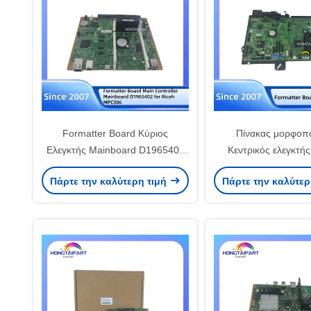
Formatter Board Κύριος
Πίνακας μορφοπ
Ελεγκτής Mainboard D1965402
Κεντρικός ελεγκτής
για Ricoh MPC306
D0A45776 για Ric
Πάρτε την καλύτερη τιμή
Πάρτε την καλύτερ
HONGTAIPART Ανταλλακτικά
HONGTAIPA
Εκτυπωτή