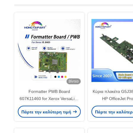
Βίντεο
Formatter PWB Board
Κύρια πλακέτα G5J38
607K11460 for Xerox VersaLink
HP OfficeJet Pr
B405 Main Logic Board
Τυποποιητής μορφ
Πάρτε την καλύτερη τιμή
Πάρτε την καλύτερ
εκτυπωτή Logic
Εναλλακτικά μέρη Υ
εφόδια