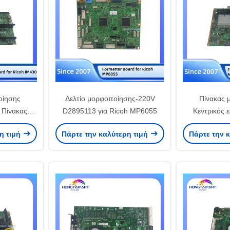
οίησης
Δελτίο μορφοποίησης-220V
Πίνακας 
 Πίνακας
D2895113 για Ricoh MP6055
Κεντρικός 
oh IM430
M0AJ5082 γ
η τιμή
Πάρτε την καλύτερη τιμή
Πάρτε την 
RT