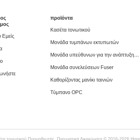
ος
προϊόντα
μος
Κασέτα τονωτικού
 Εμείς
Μονάδα τυμπάνων εκτυπωτών
α
Μονάδα υπεύθυνων για την ανάπτυξη
ιο
εκτυπωτών
Μονάδα συνελεύσεων Fuser
νωνήστε
Καθορίζοντας μανίκι ταινιών
ς
Τύμπανο OPC
τα τονωτικού Προμηθευτής. Πνευματικά δικαιώματα © 2016-2026 HongTa