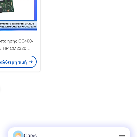
οποίησης CC400-
ια HP CM2320
FI CM2320FXI
καλύτερη τιμή
2320NF
Carys