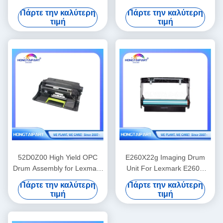
M4370LX M5360RX
SC2020 CT351053 68.2K
Πάρτε την καλύτερη
Πάρτε την καλύτερη
τιμή
τιμή
52D0Z00 High Yield OPC
E260X22g Imaging Drum
Drum Assembly for Lexmark
Unit For Lexmark E260D
MS810 MS812 MX710
E260DN E360D E460 E462
Πάρτε την καλύτερη
Πάρτε την καλύτερη
MX711 MX712
Printer
τιμή
τιμή