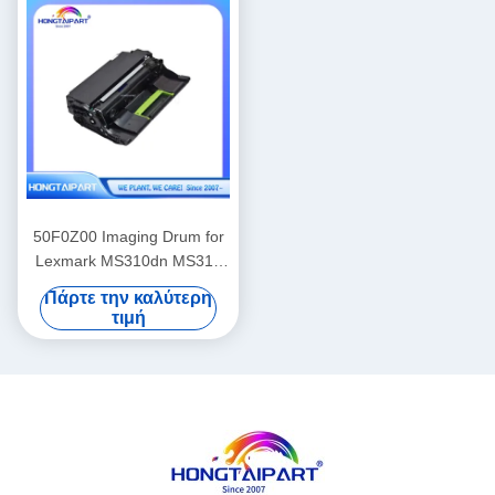
50F0Z00 Imaging Drum for
Lexmark MS310dn MS312
MS315 MS410 MS415
Πάρτε την καλύτερη
MS610 Printer
τιμή