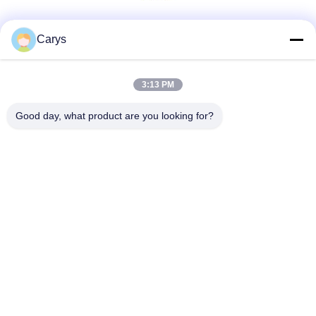
Κοινωνικά Μέσα
Carys
3:13 PM
Γρήγορη επικοινωνία
Good day, what product are you looking for?
Τηλ.
0086-757-81105670
Ηλεκτρονικό ταχυδρομείο
susie@hongtaipart.com
Διεύθυνση
#7 Βιομηχανική ζώνη Νάνλιαν, Ντάλι, Νανχάι, πόλη Φόσαν,
επαρχία Γκουανγκντόνγκ, Κίνα
Πολιτική απορρήτου
|
Sitemap