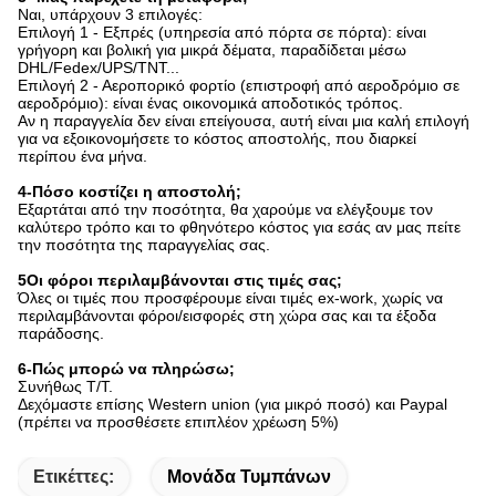
Ναι, υπάρχουν 3 επιλογές:
Επιλογή 1 - Εξπρές (υπηρεσία από πόρτα σε πόρτα): είναι
γρήγορη και βολική για μικρά δέματα, παραδίδεται μέσω
DHL/Fedex/UPS/TNT...
Επιλογή 2 - Αεροπορικό φορτίο (επιστροφή από αεροδρόμιο σε
αεροδρόμιο): είναι ένας οικονομικά αποδοτικός τρόπος.
Αν η παραγγελία δεν είναι επείγουσα, αυτή είναι μια καλή επιλογή
για να εξοικονομήσετε το κόστος αποστολής, που διαρκεί
περίπου ένα μήνα.
4-Πόσο κοστίζει η αποστολή;
Εξαρτάται από την ποσότητα, θα χαρούμε να ελέγξουμε τον
καλύτερο τρόπο και το φθηνότερο κόστος για εσάς αν μας πείτε
την ποσότητα της παραγγελίας σας.
5Οι φόροι περιλαμβάνονται στις τιμές σας;
Όλες οι τιμές που προσφέρουμε είναι τιμές ex-work, χωρίς να
περιλαμβάνονται φόροι/εισφορές στη χώρα σας και τα έξοδα
παράδοσης.
6-Πώς μπορώ να πληρώσω;
Συνήθως T/T.
Δεχόμαστε επίσης Western union (για μικρό ποσό) και Paypal
(πρέπει να προσθέσετε επιπλέον χρέωση 5%)
Ετικέττες:
Μονάδα Τυμπάνων