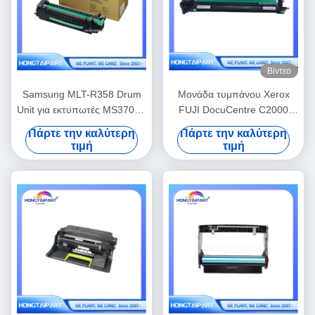
Βίντεο
Samsung MLT-R358 Drum
Μονάδα τυμπάνου Xerox
Unit για εκτυπωτές MS370LX
FUJI DocuCentre C2000
M4370LX M5360RX
SC2020 CT351053 68.2K
Πάρτε την καλύτερη
Πάρτε την καλύτερη
τιμή
τιμή