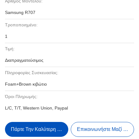
Αριθμός Μοντέλου:
Samsung R707
Τροποποιημένο:
1
Τιμή:
Διαπραγματεύσιμος
Πληροφορίες Συσκευασίας:
Foam+Brown κιβώτιο
Όροι Πληρωμής:
L/C, T/T, Western Union, Paypal
Πάρτε Την Καλύτερη Τιμή
Επικοινωνήστε Μαζί Μας