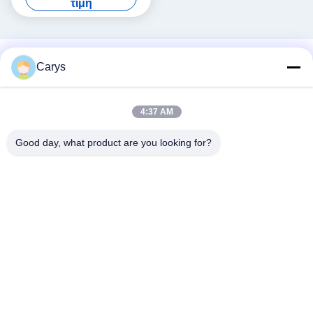
τιμή
Carys
4:37 AM
Good day, what product are you looking for?
Κοινωνικά Μέσα
Γρήγορη επικοινωνία
Τηλ.
0086-757-81105670
Ηλεκτρονικό ταχυδρομείο
susie@hongtaipart.com