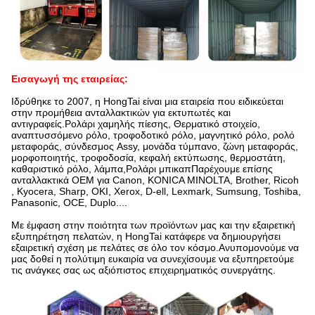
Εισαγωγή της εταιρείας:
Ιδρύθηκε το 2007, η HongTai είναι μια εταιρεία που ειδικεύεται
στην προμήθεια ανταλλακτικών για εκτυπωτές και
αντιγραφείς.Ρολάρι χαμηλής πίεσης, Θερματικό στοιχείο,
αναπτυσσόμενο ρόλο, τροφοδοτικό ρόλο, μαγνητικό ρόλο, ρολό
μεταφοράς, σύνδεσμος Assy, μονάδα τύμπανο, ζώνη μεταφοράς,
μορφοποιητής, τροφοδοσία, κεφαλή εκτύπωσης, θερμοστάτη,
καθαριστικό ρόλο, λάμπα,Ρολάρι μπικαπΠαρέχουμε επίσης
ανταλλακτικά OEM για Canon, KONICA MINOLTA, Brother, Ricoh
, Kyocera, Sharp, OKI, Xerox, D-ell, Lexmark, Sumsung, Toshiba,
Panasonic, OCE, Duplo....
Με έμφαση στην ποιότητα των προϊόντων μας και την εξαιρετική
εξυπηρέτηση πελατών, η HongTai κατάφερε να δημιουργήσει
εξαιρετική σχέση με πελάτες σε όλο τον κόσμο.Ανυπομονούμε να
μας δοθεί η πολύτιμη ευκαιρία να συνεχίσουμε να εξυπηρετούμε
τις ανάγκες σας ως αξιόπιστος επιχειρηματικός συνεργάτης.