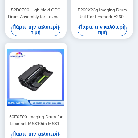
52D0Z00 High Yield OPC
E260X22g Imaging Drum
Drum Assembly for Lexmark
Unit For Lexmark E260D
MS810 MS812 MX710
E260DN E360D E460 E462
Πάρτε την καλύτερη
Πάρτε την καλύτερη
MX711 MX712
Printer
τιμή
τιμή
50F0Z00 Imaging Drum for
Lexmark MS310dn MS312
MS315 MS410 MS415
Πάρτε την καλύτερη
MS610 Printer