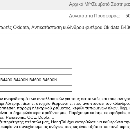
Αρχικά Mfr/συμβατό Σύστημα:
Δυνατότητα Προσφοράς:
5
πωτές Okidata
, 
Αντικατάσταση κυλίνδρου φυτέρου Okidata B43
 B4400 B4400N B4600 B4600N
τον ανεφοδιασμό των ανταλλακτικών για τους εκτυπωτές και τους αντιγρα
χαμηλότερης πίεσης, στοιχείο θέρμανσης, που αναπτύσσει τον κύλινδρο
rmatter, παροχή ηλεκτρικού ρεύματος, κεφάλι τυπωμένων υλών, θερμικ
είναι τα δημοφιλέστερα προϊόντα μας. Παρέχουμε επίσης τις εφεδρεί
iba, Panasonic, OCE, Duplo….
ξυπηρέτησης πελατών μας, HongTai έχει κατορθώσει να καθιερώσει την 
καιρία να συνεχίσουμε τις ανάγκες σας ως ένας αξιόπιστος συνέταιρος