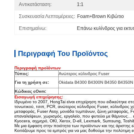
Αντικατάσταση:
1:1
Συσκευασία Λεπτομέρειες:
Foam+Brown Κιβώτιο
Επισημαίνω:
Επάνω κυλίνδρος για εκτυ
Περιγραφή Του Προϊόντος
Περιγραφή προϊόντων
Τύπος:
Ανώτερος κύλινδρος Fuser
Για τη χρήση σε:
Okidata B4300 B4300N B4350 B4350N
Κώδικας cOem:
Εισαγωγή επιχείρησης:
Ιδρυμένο το 2007, HongTai είναι επιχείρηση που ειδικεύτηκε σ
τονωτικού, τσιπ, PCR, ανώτερος κύλινδρος Fuser, κύλινδρος 
μεταφοράς, Fuser Assy, μονάδα τυμπάνων, ζώνη μεταφοράς, Fo
επαναλείψεων, χωρισμός, εργαλείο, που φυτεύει με θάμνους… 
Kyocera, αιχμηρό, OKI, Xerox, D-ell, Lexmark, Sumsung, Tosh
Με μια έμφαση στην ποιότητα των προϊόντων και της άριστης ε
Κοιτάζουμε προς τα εμπρός για να μας δοθούμε την πολύτιμη ευ