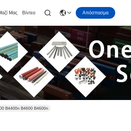
Μαζί Μας
Βίντεο
Απόσπασμα
400 B4400n B4600 B4600n