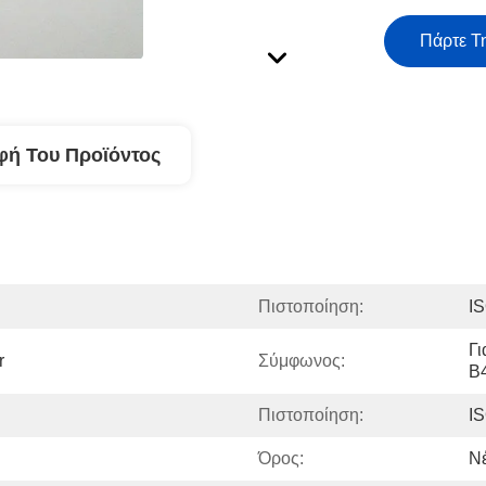
Πάρτε Τ
φή Του Προϊόντος
Πιστοποίηση:
I
Γ
r
Σύμφωνος:
B
Πιστοποίηση:
I
Όρος:
Ν