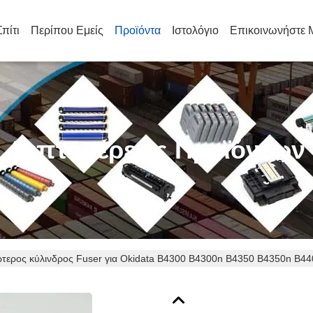
Σπίτι
Περίπου Εμείς
Προϊόντα
Ιστολόγιο
Επικοινωνήστε 
Λεπτομέρειες Προϊόντων
τερος κύλινδρος Fuser για Okidata B4300 B4300n B4350 B4350n B4