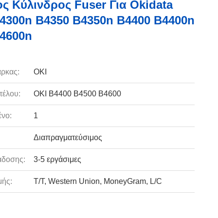
ς Κύλινδρος Fuser Για Okidata
4300n B4350 B4350n B4400 B4400n
4600n
ρκας:
OKI
τέλου:
OKI B4400 B4500 B4600
νο:
1
Διαπραγματεύσιμος
άδοσης:
3-5 εργάσιμες
ής:
T/T, Western Union, MoneyGram, L/C