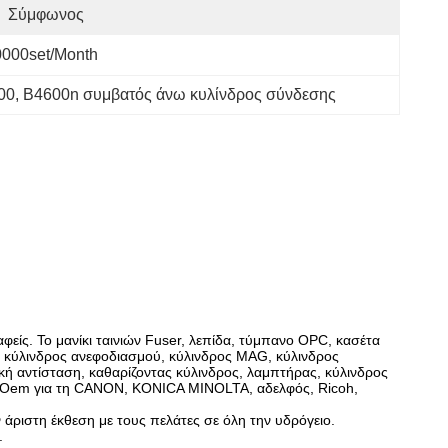
Σύμφωνος
0000set/Month
00
, 
Β4600n συμβατός άνω κυλίνδρος σύνδεσης
φείς. Το μανίκι ταινιών Fuser, λεπίδα, τύμπανο OPC, κασέτα
, κύλινδρος ανεφοδιασμού, κύλινδρος MAG, κύλινδρος
ή αντίσταση, καθαρίζοντας κύλινδρος, λαμπτήρας, κύλινδρος
ες cOem για τη CANON, KONICA MINOLTA, αδελφός, Ricoh,
άριστη έκθεση με τους πελάτες σε όλη την υδρόγειο.
.