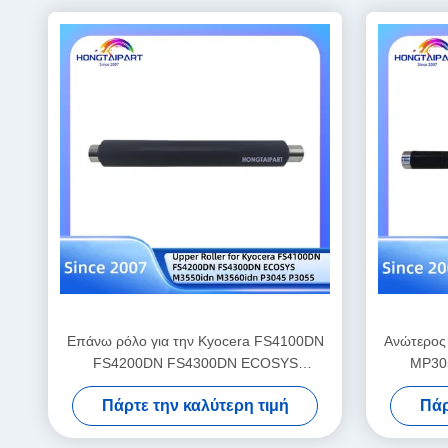
Επάνω ρόλο για την Kyocera FS4100DN
Ανώτερος 
FS4200DN FS4300DN ECOSYS
MP305
M3550idn M3560idn P3045 P3055 P3060
Πάρτε την καλύτερη τιμή
Πάρ
M3860idn M3145 M3645 M3655 M3660
P3260