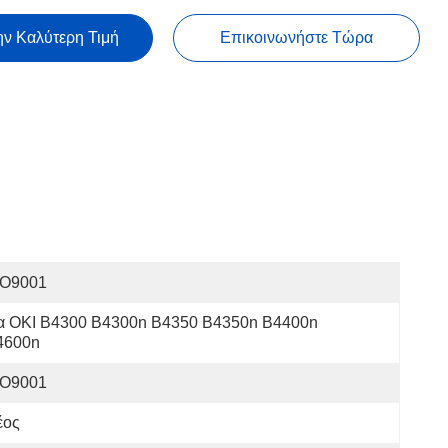
ην Καλύτερη Τιμή
Επικοινωνήστε Τώρα
SO9001
ια OKI B4300 B4300n B4350 B4350n B4400n 
4600n
SO9001
έος