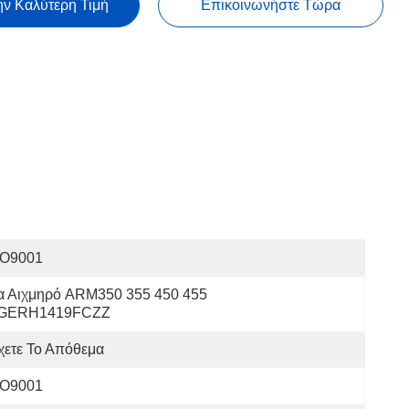
ην Καλύτερη Τιμή
Επικοινωνήστε Τώρα
SO9001
α Αιχμηρό ARM350 355 450 455 
GERH1419FCZZ
χετε Το Απόθεμα
SO9001