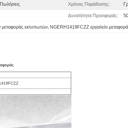
 Πωλήσεις
Χρόνος Παράδοσης:
Γ
Δυνατότητα Προσφοράς:
5
0 μεταφοράς εκτυπωτών
, 
NGERH1419FCZZ εργαλείο μεταφορ
ταφοράς
H1419FCZZ