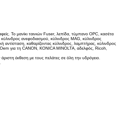
φείς. Το μανίκι ταινιών Fuser, λεπίδα, τύμπανο OPC, κασέτα
, κύλινδρος ανεφοδιασμού, κύλινδρος MAG, κύλινδρος
ή αντίσταση, καθαρίζοντας κύλινδρος, λαμπτήρας, κύλινδρος
ες cOem για τη CANON, KONICA MINOLTA, αδελφός, Ricoh,
άριστη έκθεση με τους πελάτες σε όλη την υδρόγειο.
.