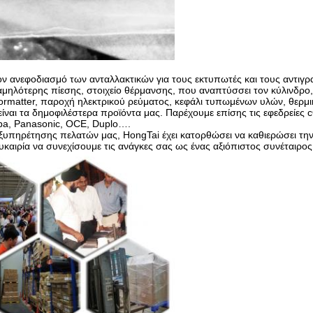
τον ανεφοδιασμό των ανταλλακτικών για τους εκτυπωτές και τους αντιγρα
χαμηλότερης πίεσης, στοιχείο θέρμανσης, που αναπτύσσει τον κύλινδρο
rmatter, παροχή ηλεκτρικού ρεύματος, κεφάλι τυπωμένων υλών, θερμικ
είναι τα δημοφιλέστερα προϊόντα μας. Παρέχουμε επίσης τις εφεδρεί
iba, Panasonic, OCE, Duplo….
ξυπηρέτησης πελατών μας, HongTai έχει κατορθώσει να καθιερώσει την 
καιρία να συνεχίσουμε τις ανάγκες σας ως ένας αξιόπιστος συνέταιρος