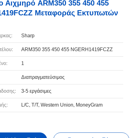
ο Αιχμηρό ARM350 355 450 455
419FCZZ Μεταφοράς Εκτυπωτών
ρκας:
Sharp
τέλου:
ARM350 355 450 455 NGERH1419FCZZ
νο:
1
Διαπραγματεύσιμος
άδοσης:
3-5 εργάσιμες
ής:
L/C, T/T, Western Union, MoneyGram