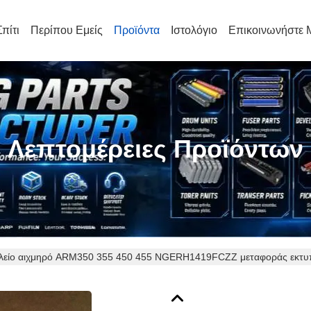
Σπίτι
Περίπου Εμείς
Προϊόντα
Ιστολόγιο
Επικοινωνήστε 
Λεπτομέρειες Προϊόντων
λείο αιχμηρό ARM350 355 450 455 NGERH1419FCZZ μεταφοράς εκτ