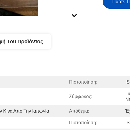
Πάρτε Τ
φή Του Προϊόντος
Πιστοποίηση:
I
Γι
Σύμφωνος:
N
ν Κίνα Από Την Ιαπωνία
Απόθεμα:
Έ
Πιστοποίηση:
I