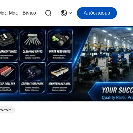
Μαζί Μας
Βίντεο
Απόσπασμα
υπωτών