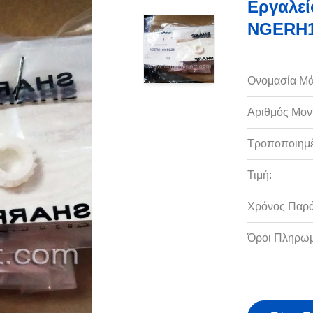
Εργαλεί
NGERH1
Ονομασία Μά
Αριθμός Μον
Τροποποιημέ
Τιμή:
Χρόνος Παρ
Όροι Πληρωμ