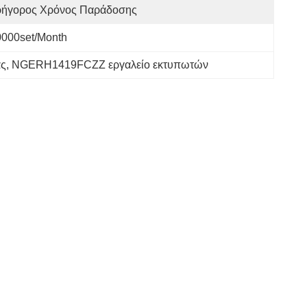
ρήγορος Χρόνος Παράδοσης
0000set/Month
άς
, 
NGERH1419FCZZ εργαλείο εκτυπωτών