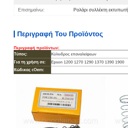
Επισημαίνω:
Ρολάρι συλλέκτη εκτυπωτ
Περιγραφή Του Προϊόντος
Περιγραφή προϊόντων:
Κύλινδρος επαναλείψεων
Τύπος:
Epson 1200 1270 1290 1370 1390 1900
Για τη χρήση σε:
Κώδικας cOem: