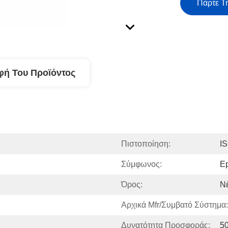
Πάρτε Τ
φή Του Προϊόντος
Πιστοποίηση:
I
Σύμφωνος:
E
Όρος:
Ν
Αρχικά Mfr/συμβατό Σύστημα:
Δυνατότητα Προσφοράς:
50