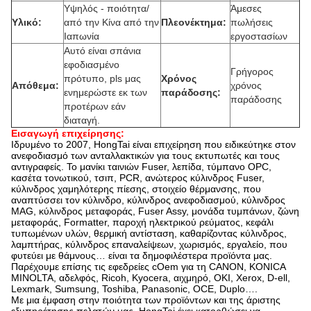
Υψηλός - ποιότητα/
Άμεσες
Υλικό:
από την Κίνα από την
Πλεονέκτημα:
πωλήσεις
Ιαπωνία
εργοστασίων
Αυτό είναι σπάνια
εφοδιασμένο
Γρήγορος
πρότυπο, pls μας
Χρόνος
Απόθεμα:
χρόνος
ενημερώστε εκ των
παράδοσης:
παράδοσης
προτέρων εάν
διαταγή.
Εισαγωγή επιχείρησης:
Ιδρυμένο το 2007, HongTai είναι επιχείρηση που ειδικεύτηκε στον
ανεφοδιασμό των ανταλλακτικών για τους εκτυπωτές και τους
αντιγραφείς. Το μανίκι ταινιών Fuser, λεπίδα, τύμπανο OPC,
κασέτα τονωτικού, τσιπ, PCR, ανώτερος κύλινδρος Fuser,
κύλινδρος χαμηλότερης πίεσης, στοιχείο θέρμανσης, που
αναπτύσσει τον κύλινδρο, κύλινδρος ανεφοδιασμού, κύλινδρος
MAG, κύλινδρος μεταφοράς, Fuser Assy, μονάδα τυμπάνων, ζώνη
μεταφοράς, Formatter, παροχή ηλεκτρικού ρεύματος, κεφάλι
τυπωμένων υλών, θερμική αντίσταση, καθαρίζοντας κύλινδρος,
λαμπτήρας, κύλινδρος επαναλείψεων, χωρισμός, εργαλείο, που
φυτεύει με θάμνους… είναι τα δημοφιλέστερα προϊόντα μας.
Παρέχουμε επίσης τις εφεδρείες cOem για τη CANON, KONICA
MINOLTA, αδελφός, Ricoh, Kyocera, αιχμηρό, OKI, Xerox, D-ell,
Lexmark, Sumsung, Toshiba, Panasonic, OCE, Duplo….
Με μια έμφαση στην ποιότητα των προϊόντων και της άριστης