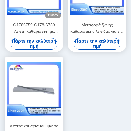
Βίντεο
G1786759 G178-6759
Μεταφορά ζώνης
Λεπτή καθαριστική με
καθαριστικής λεπίδας για την
κυλίνδρους μεταφοράς για
Konica Minolta BH C221
Πάρτε την καλύτερη
Πάρτε την καλύτερη
την Ricoh PRO C720 C720s
C281 C7122 C7128 C220
τιμή
τιμή
C900 C900s
C280 C360 C224 C284
C364 C454 C554 C226
C308 C368 C458 C558
C658 C250i C300i C360i
C450i C550i C650i
Λεπίδα καθαρισμού ιμάντα