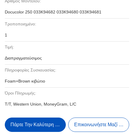
Αριθμός Μοντέλου:
Docucolor 250 033K94682 033K94680 033K94681
Τροποποιημένο:
1
Τιμή:
Διαπραγματεύσιμος
Πληροφορίες Συσκευασίας:
Foam+Brown κιβώτιο
Όροι Πληρωμής:
T/T, Western Union, MoneyGram, L/C
Πάρτε Την Καλύτερη Τιμή
Επικοινωνήστε Μαζί Μας