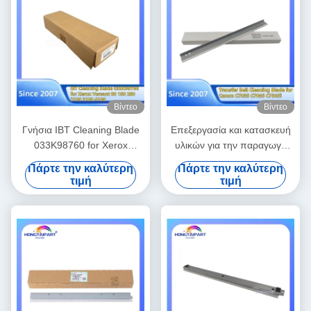
Βίντεο
Βίντεο
Γνήσια IBT Cleaning Blade
Επεξεργασία και κατασκευή
033K98760 for Xerox
υλικών για την παραγωγή
Versant 80 180 280 2100
υλικών για την παραγωγή
Πάρτε την καλύτερη
Πάρτε την καλύτερη
3100 4100 Belt Cleaner
υλικών για την παραγωγή
τιμή
τιμή
Ανταλλακτικά
υλικών
HONGTAIPART