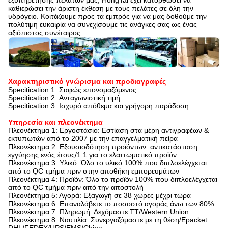
εξυπηρέτησης πελατών μας, HongTai έχει κατορθώσει να
καθιερώσει την άριστη έκθεση με τους πελάτες σε όλη την
υδρόγειο. Κοιτάζουμε προς τα εμπρός για να μας δοθούμε την
πολύτιμη ευκαιρία να συνεχίσουμε τις ανάγκες σας ως ένας
αξιόπιστος συνέταιρος.
Χαρακτηριστικό γνώρισμα και προδιαγραφές
Specitication 1: Σαφώς επονομαζόμενος
Specitication 2: Ανταγωνιστική τιμή
Specitication 3: Ισχυρό απόθεμα και γρήγορη παράδοση
Υπηρεσία και πλεονέκτημα
Πλεονέκτημα 1: Εργοστάσιο: Εστίαση στα μέρη αντιγραφέων &
εκτυπωτών από το 2007 με την επαγγελματική πείρα
Πλεονέκτημα 2: Εξουσιοδότηση προϊόντων: αντικατάσταση
εγγύησης ενός έτους/1:1 για το ελαττωματικό προϊόν
Πλεονέκτημα 3: Υλικό: Όλο το υλικό 100% που διπλοελέγχεται
από το QC τμήμα πριν στην αποθήκη εμπορευμάτων
Πλεονέκτημα 4: Προϊόν: Όλο το προϊόν 100% που διπλοελέγχεται
από το QC τμήμα πριν από την αποστολή
Πλεονέκτημα 5: Αγορά: Εξαγωγή σε 38 χώρες μέχρι τώρα
Πλεονέκτημα 6: Επαναλάβετε το ποσοστό αγοράς άνω των 80%
Πλεονέκτημα 7: Πληρωμή: Δεχόμαστε TT/Western Union
Πλεονέκτημα 8: Ναυτιλία: Συνεργαζόμαστε με τη θέση/Epacket
DHL/FEDEX/UPS/EMS/China…