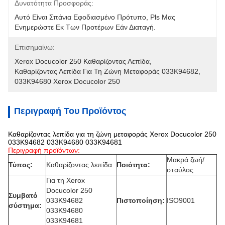
Δυνατότητα Προσφοράς:
Αυτό Είναι Σπάνια Εφοδιασμένο Πρότυπο, Pls Μας 
Ενημερώστε Εκ Των Προτέρων Εάν Διαταγή.
Επισημαίνω:
Xerox Docucolor 250 Καθαρίζοντας Λεπίδα
, 
Καθαρίζοντας Λεπίδα Για Τη Ζώνη Μεταφοράς 033K94682
, 
033K94680 Xerox Docucolor 250
Περιγραφή Του Προϊόντος
Καθαρίζοντας λεπίδα για τη ζώνη μεταφοράς Xerox Docucolor 250
033K94682 033K94680 033K94681
Περιγραφή προϊόντων:
Μακρά ζωή/
Τύπος:
Καθαρίζοντας λεπίδα
Ποιότητα:
σταύλος
Για τη Xerox
Docucolor 250
Συμβατό
033K94682
Πιστοποίηση:
ISO9001
σύστημα:
033K94680
033K94681