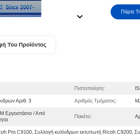
Πάρτε Τ
φή Του Προϊόντος
Πιστοποίηση:
I
νδρων Αριθ. 3
Αριθμός Τμήματος:
M
M Εργοστάσιο / Από 
Πακέτο:
Αρ
τητα
coh Pro C9100
, 
Συλλογή κυλίνδρων εκτυπωτή Ricoh C9200
, 
Συ