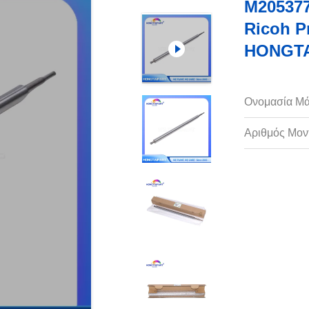
M205377
Ricoh P
HONGTAI
Ονομασία Μά
Αριθμός Μον