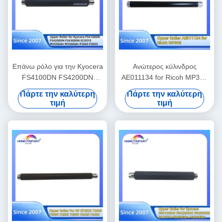
Επάνω ρόλο για την Kyocera
Ανώτερος κύλινδρος
FS4100DN FS4200DN
AE011134 for Ricoh MP305
FS4300DN ECOSYS
Printer Fuser Heat Roller
Πάρτε την καλύτερη
Πάρτε την καλύτερη
M3550idn M3560idn P3045
Αναλώσιμα γραφείου
τιμή
τιμή
P3055 P3060 M3860idn
M3145 M3645 M3655
M3660 P3260