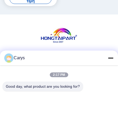
τιμή
Ρολοφόρος θέρμανσης
059K58955 059K58956
059K58958 859K21650
622S2063 622S02063 Κιτ
συναρμολόγησης Είδη
γραφείου
Κοινωνικά Μέσα
Carys
2:17 PM
Γρήγορη επικοινωνία
Good day, what product are you looking for?
Τηλ.
0086-757-81105670
Ηλεκτρονικό ταχυδρομείο
susie@hongtaipart.com