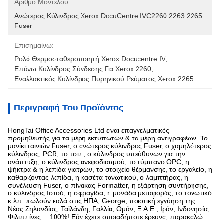
Αριθμό Μοντέλου:
Ανώτερος Κύλινδρος Xerox DocuCentre IVC2260 2263 2265 
Fuser
Επισημαίνω:
Ρολό Θερμοσταθεροποιητή Xerox Docucentre IV
, 
Επάνω Κυλίνδρος Σύνδεσης Για Xerox 2260
, 
Εναλλακτικός Κυλίνδρος Πυρηνικού Ρεύματος Xerox 2265
Περιγραφή Του Προϊόντος
HongTai Office Accessories Ltd είναι επαγγελματικός
προμηθευτής για τα μέρη εκτυπωτών & τα μέρη αντιγραφέων. Το
μανίκι ταινιών Fuser, ο ανώτερος κύλινδρος Fuser, ο χαμηλότερος
κύλινδρος, PCR, το τσιπ, ο κύλινδρος υπεύθυνων για την
ανάπτυξη, ο κύλινδρος ανεφοδιασμού, το τύμπανο OPC, η
ψήκτρα & η λεπίδα γιατρών, το στοιχείο θέρμανσης, το εργαλείο, η
καθαρίζοντας λεπίδα, η κασέτα τονωτικού, ο λαμπτήρας, η
συνέλευση Fuser, ο πίνακας Formatter, η εξάρτηση συντήρησης,
ο κύλινδρος Ιστού, η σφραγίδα, η μονάδα μεταφοράς, το τονωτικό
κ.λπ. πωλούν καλά στις ΗΠΑ, George, ποιοτική εγγύηση της
Νέας Ζηλανδίας, Ταϊλάνδη, Γαλλία, Ομάν, Ε.Α.Ε., Ιράν, Ινδονησία,
Φιλιππίνες… 100%! Εάν έχετε οποιαδήποτε έρευνα, παρακαλώ