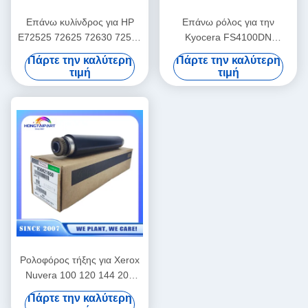
Επάνω κυλίνδρος για HP
Επάνω ρόλος για την
E72525 72625 72630 72535
Kyocera FS4100DN
72530 72425 72430
FS4200DN FS4300DN
Πάρτε την καλύτερη
Πάρτε την καλύτερη
Υπηρεσιακό εξοπλισμό
ECOSYS M3550idn
τιμή
τιμή
κυλίνδρων θερμότητας
M3560idn Fuser Roller
P3045 P3055 P3060
M3860idn M3145 M3645
Τυπογράφος M3655 M3660
P3260dn Θερμοποιητικός
ρόλος
Ρολοφόρος τήξης για Xerox
Nuvera 100 120 144 200
288 059K58953 059K58957
Πάρτε την καλύτερη
59K58953 059K58954