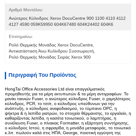
Αριθμό Μοντέλου:
Ανώτερος Κύλινδρος Xerox DocuCentre 900 1100 4110 4112 
4127 4590 059K59950 604K67480 604K24402 604K6
Επισημαίνω:
Ρολό Θερμικής Μονάδας Xerox DocuCentre
, 
Αντικατάσταση Άνω Κυλίνδρου Συσσωρευτή
, 
Ρολό Θερμικής Μονάδας Σειράς Xerox 900
Περιγραφή Του Προϊόντος
HongTai Office Accessories Ltd είναι επαγγελματικός
προμηθευτής για τα μέρη εκτυπωτών & τα μέρη αντιγραφέων. Το
μανίκι ταινιών Fuser, ο ανώτερος κύλινδρος Fuser, ο χαμηλότερος
κύλινδρος, PCR, το τσιπ, ο κύλινδρος υπεύθυνων για την
ανάπτυξη, ο κύλινδρος ανεφοδιασμού, το τύμπανο OPC, η
ψήκτρα & η λεπίδα γιατρών, το στοιχείο θέρμανσης, το εργαλείο, η
καθαρίζοντας λεπίδα, η κασέτα τονωτικού, ο λαμπτήρας, η
συνέλευση Fuser, ο πίνακας Formatter, η εξάρτηση συντήρησης,
ο κύλινδρος Ιστού, η σφραγίδα, η μονάδα μεταφοράς, το τονωτικό
κ.λπ. πωλούν καλά στις ΗΠΑ, George, ποιοτική εγγύηση της