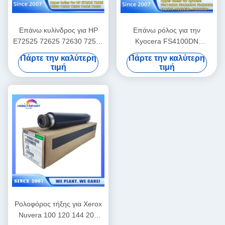
Επάνω κυλίνδρος για HP
Επάνω ρόλος για την
E72525 72625 72630 72535
Kyocera FS4100DN
72530 72425 72430
FS4200DN FS4300DN
Πάρτε την καλύτερη
Πάρτε την καλύτερη
Υπηρεσιακό εξοπλισμό
ECOSYS M3550idn
τιμή
τιμή
κυλίνδρων θερμότητας
M3560idn Fuser Roller
P3045 P3055 P3060
M3860idn M3145 M3645
Τυπογράφος M3655 M3660
P3260dn Θερμοποιητικός
ρόλος
Ρολοφόρος τήξης για Xerox
Nuvera 100 120 144 200