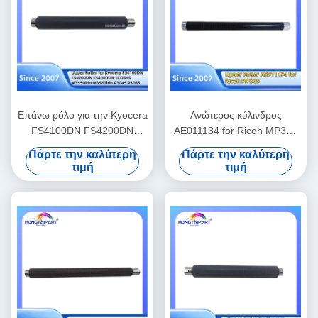
Επάνω ρόλο για την Kyocera
Ανώτερος κύλινδρος
FS4100DN FS4200DN
AE011134 for Ricoh MP305
FS4300DN ECOSYS
Printer Fuser Heat Roller
Πάρτε την καλύτερη
Πάρτε την καλύτερη
M3550idn M3560idn P3045
Αναλώσιμα γραφείου
τιμή
τιμή
P3055 P3060 M3860idn
M3145 M3645 M3655
M3660 P3260