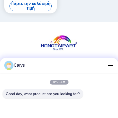
288 059K58953 059K58957
Πάρτε την καλύτερη
59K58953 059K58954
τιμή
Ρολοφόρος θέρμανσης
059K58955 059K58956
059K58958 859K21650
622S2063 622S02063 Κιτ
συναρμολόγησης Είδη
γραφείου
Κοινωνικά Μέσα
Carys
8:53 AM
Γρήγορη επικοινωνία
Good day, what product are you looking for?
Τηλ.
0086-757-81105670
Ηλεκτρονικό ταχυδρομείο