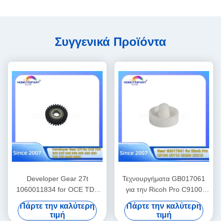
Συγγενικά Προϊόντα
Developer Gear 27t
Τεχνουργήματα GB017061
1060011834 for OCE TDS
για την Ricoh Pro C9100
300 320 340 360 400 450
C9110 C9200 C9210
Πάρτε την καλύτερη
Πάρτε την καλύτερη
600 700 750 9400 9600
Αντιπροσωπεία Προμήθειες
τιμή
τιμή