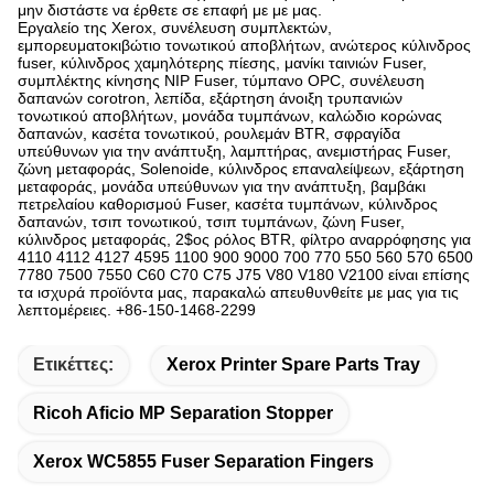
μην διστάστε να έρθετε σε επαφή με με μας.
Εργαλείο της Xerox, συνέλευση συμπλεκτών,
εμπορευματοκιβώτιο τονωτικού αποβλήτων, ανώτερος κύλινδρος
fuser, κύλινδρος χαμηλότερης πίεσης, μανίκι ταινιών Fuser,
συμπλέκτης κίνησης NIP Fuser, τύμπανο OPC, συνέλευση
δαπανών corotron, λεπίδα, εξάρτηση άνοιξη τρυπανιών
τονωτικού αποβλήτων, μονάδα τυμπάνων, καλώδιο κορώνας
δαπανών, κασέτα τονωτικού, ρουλεμάν BTR, σφραγίδα
υπεύθυνων για την ανάπτυξη, λαμπτήρας, ανεμιστήρας Fuser,
ζώνη μεταφοράς, Solenoide, κύλινδρος επαναλείψεων, εξάρτηση
μεταφοράς, μονάδα υπεύθυνων για την ανάπτυξη, βαμβάκι
πετρελαίου καθορισμού Fuser, κασέτα τυμπάνων, κύλινδρος
δαπανών, τσιπ τονωτικού, τσιπ τυμπάνων, ζώνη Fuser,
κύλινδρος μεταφοράς, 2$ος ρόλος BTR, φίλτρο αναρρόφησης για
4110 4112 4127 4595 1100 900 9000 700 770 550 560 570 6500
7780 7500 7550 C60 C70 C75 J75 V80 V180 V2100 είναι επίσης
τα ισχυρά προϊόντα μας, παρακαλώ απευθυνθείτε με μας για τις
λεπτομέρειες. +86-150-1468-2299
Ετικέττες:
Xerox Printer Spare Parts Tray
Ricoh Aficio MP Separation Stopper
Xerox WC5855 Fuser Separation Fingers