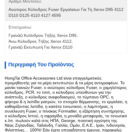
Αριθμό Μοντέλου:
Ανώτερος Κύλινδρος Fuser Εργαλείων Για Τη Xerox D95 4112 
D110 D125 4110 4127 4595
Επισημαίνω:
Γρανάζι Κυλίνδρου Τήξης Xerox D95
, 
Άνω Κύλινδρος Τήξης Xerox 4112
, 
Γρανάζι Εκτυπωτή Για Xerox D110
Περιγραφή Του Προϊόντος
HongTai Office Accessories Ltd είναι επαγγελματικός
προμηθευτής για τα μέρη εκτυπωτών & τα μέρη αντιγραφέων. Το
μανίκι ταινιών Fuser, ο ανώτερος κύλινδρος Fuser, ο χαμηλότερος
κύλινδρος, PCR, το τσιπ, ο κύλινδρος υπεύθυνων για την
ανάπτυξη, ο κύλινδρος ανεφοδιασμού, το τύμπανο OPC, η
ψήκτρα & η λεπίδα γιατρών, το στοιχείο θέρμανσης, το εργαλείο, η
καθαρίζοντας λεπίδα, η κασέτα τονωτικού, ο λαμπτήρας, η
συνέλευση Fuser, ο πίνακας Formatter, η εξάρτηση συντήρησης,
ο κύλινδρος Ιστού, η σφραγίδα, η μονάδα μεταφοράς, το τονωτικό
κ.λπ. πωλούν καλά στις ΗΠΑ, George, ποιοτική εγγύηση της
Νέας Ζηλανδίας, Ταϊλάνδη, Γαλλία, Ομάν, Ε.Α.Ε., Ιράν, Ινδονησία,
Φιλιππίνες… 100%! Εάν έχετε οποιαδήποτε έρευνα, παρακαλώ