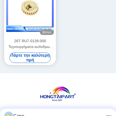
Βίντεο
26T RU7-0139-000
Τεχνουργήματα κυλίνδρων
χαμηλής πίεσης για
Πάρτε την καλύτερη
εκτυπωτή LaserJet Pro
τιμή
P1566 P1606
Κοινωνικά Μέσα
Carys