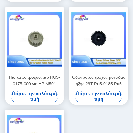
Gears Ανταλλακτικά
έγχρωμων εκτυπωτών λέιζερ
Ανταλλακτικά
Πιο κάτω τροχόσπιτο RU9-
Οδοντωτός τροχός μονάδας
0175-000 για HP M501
τήξης 29T Ru5-0185 Ru5-
M506 M527 Ανταλλακτικά
0185-000 για HP 1010 1012
Πάρτε την καλύτερη
Πάρτε την καλύτερη
Hongtaipart
1015 1018 1020 M1005
τιμή
τιμή
3015 3020 3030 Canon Fax
L100 L120 L95 L160 L140
Ανταλλακτικά