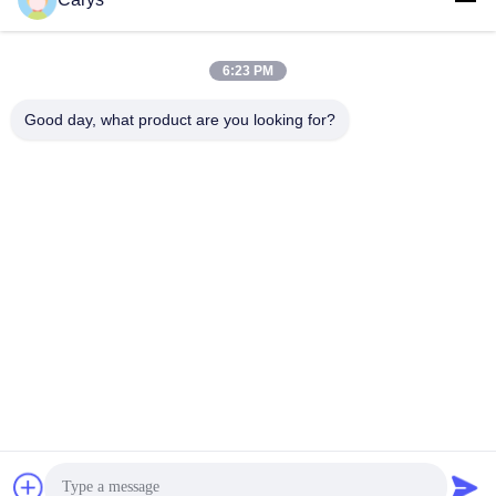
6:23 PM
Γρήγορη επικοινωνία
Good day, what product are you looking for?
Τηλ.
0086-757-81105670
Ηλεκτρονικό ταχυδρομείο
susie@hongtaipart.com
Διεύθυνση
#7 Βιομηχανική ζώνη Νάνλιαν, Ντάλι, Νανχάι, πόλη Φόσαν,
επαρχία Γκουανγκντόνγκ, Κίνα
Πολιτική απορρήτου
|
Sitemap
Κίνα Καλό Ποιότητα Κασέτα τονωτικού Προμηθευτής. Πνευματικά
δικαιώματα © 2016-2026 HongTai Office Accessories Ltd . Όλοι