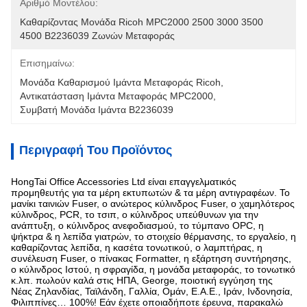
Αριθμό Μοντέλου:
Καθαρίζοντας Μονάδα Ricoh MPC2000 2500 3000 3500 
4500 B2236039 Ζωνών Μεταφοράς
Επισημαίνω:
Μονάδα Καθαρισμού Ιμάντα Μεταφοράς Ricoh
, 
Αντικατάσταση Ιμάντα Μεταφοράς MPC2000
, 
Συμβατή Μονάδα Ιμάντα B2236039
Περιγραφή Του Προϊόντος
HongTai Office Accessories Ltd είναι επαγγελματικός
προμηθευτής για τα μέρη εκτυπωτών & τα μέρη αντιγραφέων. Το
μανίκι ταινιών Fuser, ο ανώτερος κύλινδρος Fuser, ο χαμηλότερος
κύλινδρος, PCR, το τσιπ, ο κύλινδρος υπεύθυνων για την
ανάπτυξη, ο κύλινδρος ανεφοδιασμού, το τύμπανο OPC, η
ψήκτρα & η λεπίδα γιατρών, το στοιχείο θέρμανσης, το εργαλείο, η
καθαρίζοντας λεπίδα, η κασέτα τονωτικού, ο λαμπτήρας, η
συνέλευση Fuser, ο πίνακας Formatter, η εξάρτηση συντήρησης,
ο κύλινδρος Ιστού, η σφραγίδα, η μονάδα μεταφοράς, το τονωτικό
κ.λπ. πωλούν καλά στις ΗΠΑ, George, ποιοτική εγγύηση της
Νέας Ζηλανδίας, Ταϊλάνδη, Γαλλία, Ομάν, Ε.Α.Ε., Ιράν, Ινδονησία,
Φιλιππίνες… 100%! Εάν έχετε οποιαδήποτε έρευνα, παρακαλώ