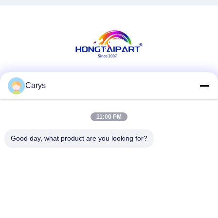
MFC-L3770CDW Λέιζερ
εκτυπωτή
Κοινωνικά Μέσα
Carys
11:00 PM
Γρήγορη επικοινωνία
Good day, what product are you looking for?
Τηλ.
0086-757-81105670
Ηλεκτρονικό ταχυδρομείο
susie@hongtaipart.com
Διεύθυνση