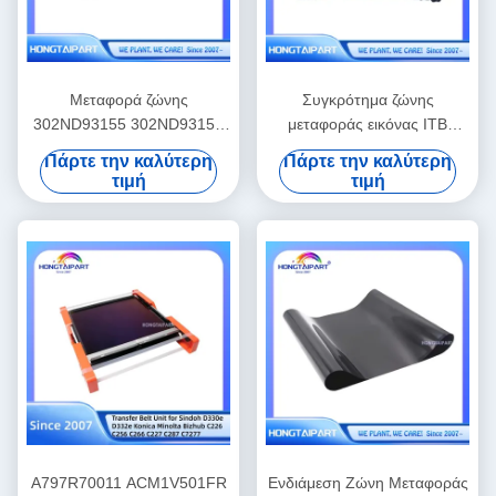
Μεταφορά ζώνης
Συγκρότημα ζώνης
302ND93155 302ND93150
μεταφοράς εικόνας ITB
TR8550 TR8350 Για την
B5L24-67901 RM2-6576-
Πάρτε την καλύτερη
Πάρτε την καλύτερη
Kyocera Taskalfa 2552ci
000 για H P M577 M578
τιμή
τιμή
2553ci 3252ci 3253ci 3552ci
M552 M553 M554 M555 Kit
4052ci 4053ci 5052ci 5053ci
ζώνης μεταφοράς
6052ci 6053ci
A797R70011 ACM1V501FR
Ενδιάμεση Ζώνη Μεταφοράς