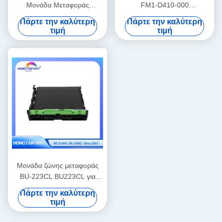
Μονάδα Μεταφοράς
FM1-D410-000
Μελάνης για Εκτυπωτές
FM1D410000 FM1-D410-
Πάρτε την καλύτερη
Πάρτε την καλύτερη
Sindoh D330e D332e και
010 για Canon C60 C700
τιμή
τιμή
Konica Minolta Bizhub C226
C710 C710AC C800 C810
C256 C266 C227 C287
C910
C7277
Μονάδα ζώνης μεταφοράς
BU-223CL BU223CL για
Brother HL-L3210CW HL-
Πάρτε την καλύτερη
L3230CDW HL-L3270CDW
τιμή
HL-L3290CDW MFC-
L3710CW MFC-L3750CDW