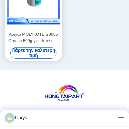
Αρχικό MOLYKOTE G8005
Grease 500g για εξοπλισμό
εκτύπωσης λέιζερ
Πάρτε την καλύτερη
τιμή
Κοινωνικά Μέσα
Carys