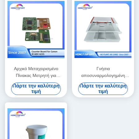
Αρχικό Μεταχειρισμένο
Γνήσια
Πίνακας Μετρητή για
αποσυναρμολογημένη
Εκτυπωτή Canon IR ADV
μονάδα συναρμολόγησης
Πάρτε την καλύτερη
Πάρτε την καλύτερη
4235
ADF που έχει διασωθεί
τιμή
τιμή
συμβατή με ανταλλακτικά
αντικατάστασης
πολυλειτουργικού εκτυπωτή
Canon I-Sensys MF6180dw