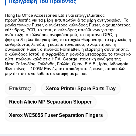
Περιγραφή Του Προϊόντος
HongTai Office Accessories Ltd είναι επαγγελματικός
προμηθευτής για τα μέρη εκτυπωτών & τα μέρη αντιγραφέων. Το
μανίκι ταινιών Fuser, ο ανώτερος κύλινδρος Fuser, ο χαμηλότερος
κύλινδρος, PCR, το τσιπ, ο κύλινδρος υπεύθυνων για την
ανάπτυξη, ο κύλινδρος ανεφοδιασμού, το τύμπανο OPC, η
ψήκτρα & η λεπίδα γιατρών, το στοιχείο θέρμανσης, το εργαλείο, η
καθαρίζοντας λεπίδα, η κασέτα τονωτικού, ο λαμπτήρας, η
συνέλευση Fuser, ο πίνακας Formatter, η εξάρτηση συντήρησης,
ο κύλινδρος Ιστού, η σφραγίδα, η μονάδα μεταφοράς, το τονωτικό
κ.λπ. πωλούν καλά στις ΗΠΑ, George, ποιοτική εγγύηση της
Νέας Ζηλανδίας, Ταϊλάνδη, Γαλλία, Ομάν, Ε.Α.Ε., Ιράν, Ινδονησία,
Φιλιππίνες… 100%! Εάν έχετε οποιαδήποτε έρευνα, παρακαλώ
μην διστάστε να έρθετε σε επαφή με με μας.
Ετικέττες:
Xerox Printer Spare Parts Tray
Ricoh Aficio MP Separation Stopper
Xerox WC5855 Fuser Separation Fingers