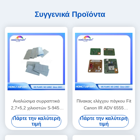
Συγγενικά Προϊόντα
Αναλώσιμα συρραπτικά
Πίνακας ελέγχου πάγκου Fit
2,7×5,2 χιλιοστών S-9454
Canon IR ADV 6555
συμβατό Riso Finisher
Ανταλλακτικά
Πάρτε την καλύτερη
Πάρτε την καλύτερη
Binding Αναλώσιμα
φωτοαντιγραφικού
τιμή
τιμή