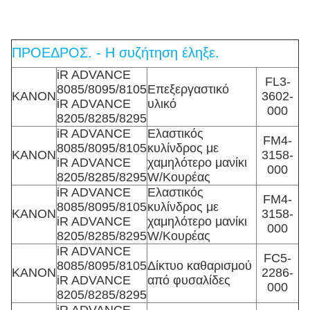
ΠΡΟΕΔΡΟΣ. - Η συζήτηση έληξε.
iR ADVANCE
FL3-
8085/8095/8105
Επεξεργαστικό
ΚΑΝΟΝ
3602-
iR ADVANCE
υλικό
000
8205/8285/8295
iR ADVANCE
Ελαστικός
FM4-
8085/8095/8105
κυλίνδρος με
ΚΑΝΟΝ
3158-
iR ADVANCE
χαμηλότερο μανίκι
000
8205/8285/8295
W/Κουρέας
iR ADVANCE
Ελαστικός
FM4-
8085/8095/8105
κυλίνδρος με
ΚΑΝΟΝ
3158-
iR ADVANCE
χαμηλότερο μανίκι
000
8205/8285/8295
W/Κουρέας
iR ADVANCE
FC5-
8085/8095/8105
Δίκτυο καθαρισμού
ΚΑΝΟΝ
2286-
iR ADVANCE
από φυσαλίδες
000
8205/8285/8295