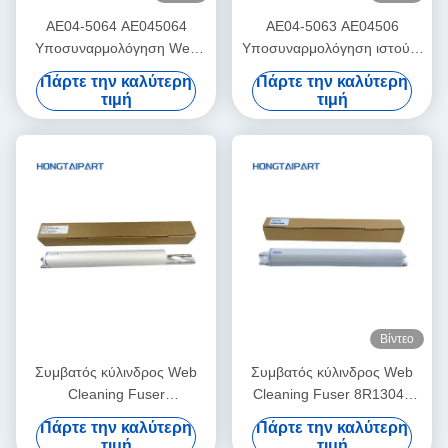
AE04-5064 AE045064
AE04-5063 AE04506
Υποσυναρμολόγηση Web
Υποσυναρμολόγηση ιστού 3
για την μονάδα καθαρισμού
Για την Ricoh PRO C9100
Πάρτε την καλύτερη
Πάρτε την καλύτερη
Ricoh Pro C7100 C7100s
C9200 αντιγραφιστή ιστού
τιμή
τιμή
C7100sx C7100x C7110
HONGTAIPART
C7110S C7110SX C7110X
Βίντεο
Συμβατός κύλινδρος Web
Συμβατός κύλινδρος Web
Cleaning Fuser
Cleaning Fuser 8R13042
6LA23055000 6LA27923000
8R13085 8R13000 For
Πάρτε την καλύτερη
Πάρτε την καλύτερη
for Toshiba DP 5510 6510
Xerox DC900 DC1100
τιμή
τιμή