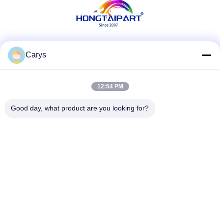
Κοινωνικά Μέσα
Carys
12:54 PM
Γρήγορη επικοινωνία
Good day, what product are you looking for?
Τηλ.
0086-757-81105670
Ηλεκτρονικό ταχυδρομείο
susie@hongtaipart.com
Διεύθυνση
#7 Βιομηχανική ζώνη Νάνλιαν, Ντάλι, Νανχάι, πόλη Φόσαν,
επαρχία Γκουανγκντόνγκ, Κίνα