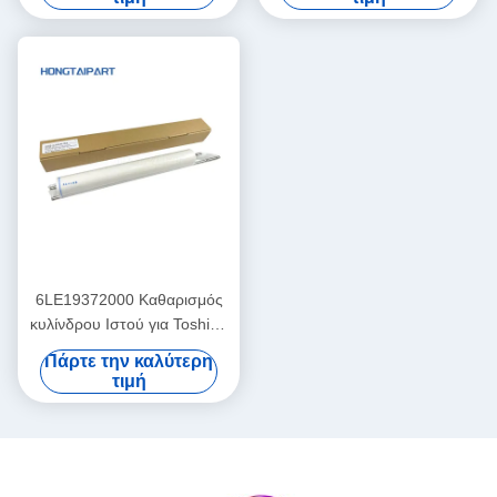
8110 E-Studio 550 650 810
DC4110 DC4112 DC4127
520 523
DC4590 DC4595 D
6LE19372000 Καθαρισμός
κυλίνδρου Ιστού για Toshiba
E-Studio 520 523 555 556
Πάρτε την καλύτερη
600 603 655 656 700 720
τιμή
723 755 75