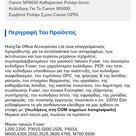
Canon NP6650 Καθαριστικό Ρολάρι Ιστού
, 
Κυλίνδρος Για Το Canon IR5000
, 
Συμβατό Ρολάρι Σχοινί Canon GP55
Περιγραφή Του Προϊόντος
HongTai Office Accessories Ltd είναι επαγγελματικός
προμηθευτής για τα ανταλλακτικά των αντιγραφέων, των
εκτυπωτών και των ευρειών μηχανών σχήματος,
συμπεριλαμβανομένου του μανικιού ταινιών Fuser, του ανώτερου
κυλίνδρου Fuser, του χαμηλότερου κυλίνδρου, PCR, του τσιπ,
του κυλίνδρου υπεύθυνων για την ανάπτυξη, του κυλίνδρου
ανεφοδιασμού, του τυμπάνου OPC, της ψήκτρας & της λεπίδας
γιατρών, του στοιχείου θέρμανσης, του εργαλείου, της
καθαρίζοντας λεπίδας, της κασέτας τονωτικού, του λαμπτήρα, της
συνέλευσης Fuser, του πίνακα Formatter, της εξάρτησης
συντήρησης, του κυλίνδρου Ιστού, της σφραγίδας, της μονάδας
μεταφοράς, της ποιοτικής εγγύησης τονωτικού κ.λπ. 100%! Εάν
ενδιαφέρεστε τα pls αισθάνονται ελεύθερα να μας έρθουν σε
επαφή με.
(πωλήσεις στη COM σημείων hongtaiparts)
Μερικοί από καυτό μας πωλούν τα προϊόντα:
Μανίκι ταινιών Fuser:
1200,2200, P3015,5000,1505, P4014,
M600,4300,2550,3525,3600,4700, M700,5500