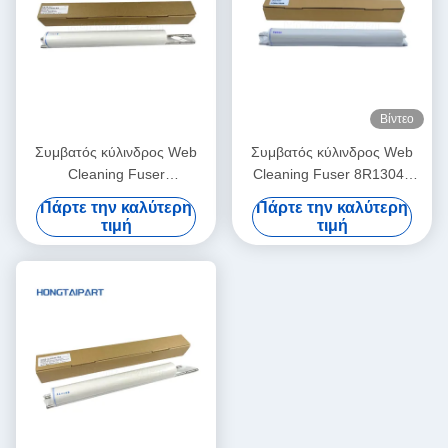
Βίντεο
Συμβατός κύλινδρος Web
Συμβατός κύλινδρος Web
Cleaning Fuser
Cleaning Fuser 8R13042
6LA23055000 6LA27923000
8R13085 8R13000 For
Πάρτε την καλύτερη
Πάρτε την καλύτερη
for Toshiba DP 5510 6510
Xerox DC900 DC1100
τιμή
τιμή
8110 E-Studio 550 650 810
DC4110 DC4112 DC4127
520 523
DC4590 DC4595 D