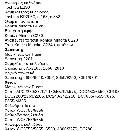
Ανώτερος κύλινδρος
Toshiba E230
Χαμηλότερος κύλινδρος
Toshiba BD2060, ε-163, ε-352
Θερμική αντίσταση
Konica Minolta BH283
Επιτροπή αφής
Konica Minolta C220
Αναπτύξτε το τσιπ Konica Minolta C220
Τσιπ Konica Minolta C224 τυμπάνων
Samsung
Μανίκι ταινιών Fuser
Samsung 9201
Χαμηλότερος κύλινδρος
Samsung μιλ.-2165, 1666, 2010
Αρχικό τονωτικό
Samsung 8650/8640/9352, 9350/9250, 9301/9201
Xerox
Μανίκι ταινιών Fuser
Xerox APC2270/3370/4470/5570/5575, DCC450/6550, CP105,
DCC2260/2263/2265, DC240/242/250, DC7655/7665/7675,
P355/M355
Κύλινδρος Ιστού
Xerox WC5755/5655
Καθαρίζοντας λεπίδα
Xerox WC5755/5655
Ανώτερος κύλινδρος
Xerox WC5755/5655, 6550, 4300/2270, DC286