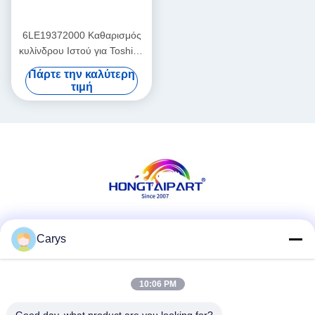
6LE19372000 Καθαρισμός
κυλίνδρου Ιστού για Toshiba
E-Studio 520 523 555 556
Πάρτε την καλύτερη
600 603 655 656 700 720
τιμή
723 755 75
Κοινωνικά Μέσα
Carys
10:06 PM
Γρήγορη επικοινωνία