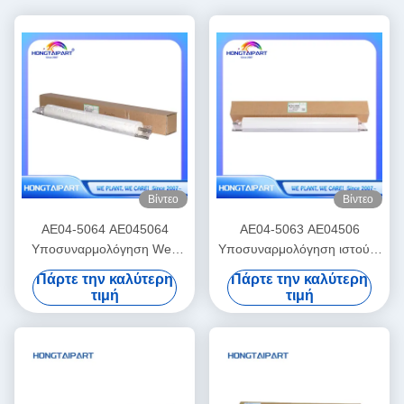
Βίντεο
Βίντεο
AE04-5064 AE045064
AE04-5063 AE04506
Υποσυναρμολόγηση Web
Υποσυναρμολόγηση ιστού 3
για την μονάδα καθαρισμού
Για την Ricoh PRO C9100
Πάρτε την καλύτερη
Πάρτε την καλύτερη
Ricoh Pro C7100 C7100s
C9200 αντιγραφιστή ιστού
τιμή
τιμή
C7100sx C7100x C7110
HONGTAIPART
C7110S C7110SX C7110X