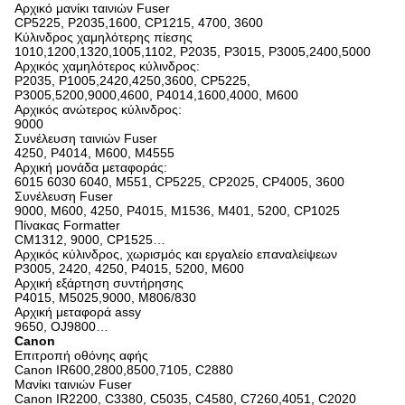
Αρχικό μανίκι ταινιών Fuser
CP5225, P2035,1600, CP1215, 4700, 3600
Κύλινδρος χαμηλότερης πίεσης
1010,1200,1320,1005,1102, P2035, P3015, P3005,2400,5000
Αρχικός χαμηλότερος κύλινδρος:
P2035, P1005,2420,4250,3600, CP5225,
P3005,5200,9000,4600, P4014,1600,4000, M600
Αρχικός ανώτερος κύλινδρος:
9000
Συνέλευση ταινιών Fuser
4250, P4014, M600, M4555
Αρχική μονάδα μεταφοράς:
6015 6030 6040, M551, CP5225, CP2025, CP4005, 3600
Συνέλευση Fuser
9000, M600, 4250, P4015, M1536, M401, 5200, CP1025
Πίνακας Formatter
CM1312, 9000, CP1525…
Αρχικός κύλινδρος, χωρισμός και εργαλείο επαναλείψεων
P3005, 2420, 4250, P4015, 5200, M600
Αρχική εξάρτηση συντήρησης
P4015, M5025,9000, M806/830
Αρχική μεταφορά assy
9650, OJ9800…
Canon
Επιτροπή οθόνης αφής
Canon IR600,2800,8500,7105, C2880
Μανίκι ταινιών Fuser
Canon IR2200, C3380, C5035, C4580, C7260,4051, C2020