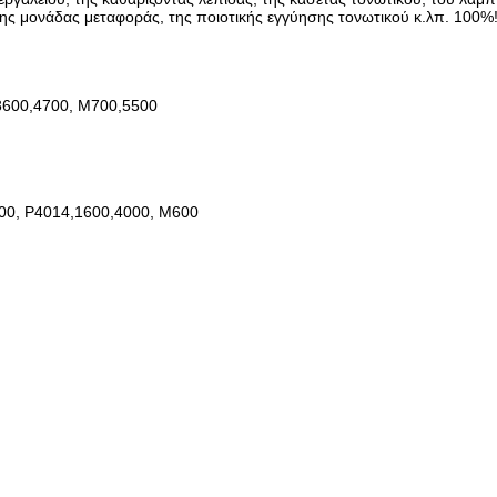
ης μονάδας μεταφοράς, της ποιοτικής εγγύησης τονωτικού κ.λπ. 100%! 
3600,4700, M700,5500
00, P4014,1600,4000, M600