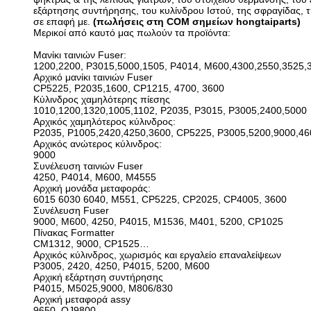
εξάρτησης συντήρησης, του κυλίνδρου Ιστού, της σφραγίδας, τ
σε επαφή με.
(πωλήσεις στη COM σημείων hongtaiparts)
Μερικοί από καυτό μας πωλούν τα προϊόντα:
Μανίκι ταινιών Fuser:
1200,2200, P3015,5000,1505, P4014, M600,4300,2550,3525,
Αρχικό μανίκι ταινιών Fuser
CP5225, P2035,1600, CP1215, 4700, 3600
Κύλινδρος χαμηλότερης πίεσης
1010,1200,1320,1005,1102, P2035, P3015, P3005,2400,5000
Αρχικός χαμηλότερος κύλινδρος:
P2035, P1005,2420,4250,3600, CP5225, P3005,5200,9000,46
Αρχικός ανώτερος κύλινδρος:
9000
Συνέλευση ταινιών Fuser
4250, P4014, M600, M4555
Αρχική μονάδα μεταφοράς:
6015 6030 6040, M551, CP5225, CP2025, CP4005, 3600
Συνέλευση Fuser
9000, M600, 4250, P4015, M1536, M401, 5200, CP1025
Πίνακας Formatter
CM1312, 9000, CP1525…
Αρχικός κύλινδρος, χωρισμός και εργαλείο επαναλείψεων
P3005, 2420, 4250, P4015, 5200, M600
Αρχική εξάρτηση συντήρησης
P4015, M5025,9000, M806/830
Αρχική μεταφορά assy
9650, OJ9800…