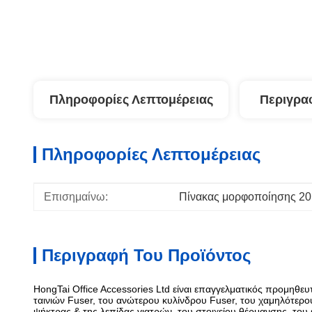
Πληροφορίες Λεπτομέρειας
Περιγρα
Πληροφορίες Λεπτομέρειας
Επισημαίνω:
Πίνακας μορφοποίησης 2
Περιγραφή Του Προϊόντος
HongTai Office Accessories Ltd είναι επαγγελματικός προμηθε
ταινιών Fuser, του ανώτερου κυλίνδρου Fuser, του χαμηλότερ
ψήκτρας & της λεπίδας γιατρών, του στοιχείου θέρμανσης, του 