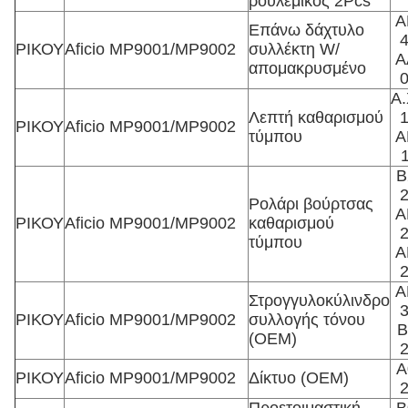
ρουλεμικός 2Pcs
Α
Επάνω δάχτυλο
ΡΙΚΟΥ
Aficio MP9001/MP9002
συλλέκτη W/
A
απομακρυσμένο
Α.
Λεπτή καθαρισμού
ΡΙΚΟΥ
Aficio MP9001/MP9002
τύμπου
A
B
Ρολάρι βούρτσας
A
ΡΙΚΟΥ
Aficio MP9001/MP9002
καθαρισμού
τύμπου
A
A
Στρογγυλοκύλινδρο
ΡΙΚΟΥ
Aficio MP9001/MP9002
συλλογής τόνου
Β
(OEM)
Α
ΡΙΚΟΥ
Aficio MP9001/MP9002
Δίκτυο (OEM)