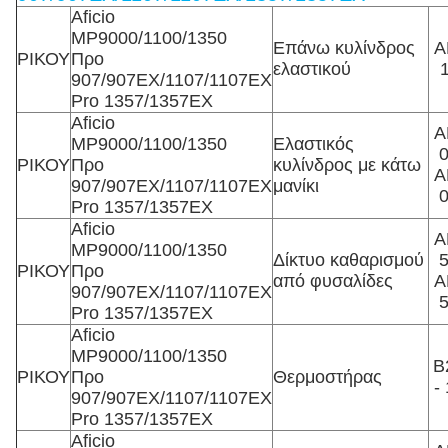
Aficio
MP9000/1100/1350
Επάνω κυλίνδρος
A
ΡΙΚΟΥ
Προ
ελαστικού
907/907EX/1107/1107EX
Pro 1357/1357EX
Aficio
A
MP9000/1100/1350
Ελαστικός
ΡΙΚΟΥ
Προ
κυλίνδρος με κάτω
A
907/907EX/1107/1107EX
μανίκι
Pro 1357/1357EX
Aficio
A
MP9000/1100/1350
Δίκτυο καθαρισμού
ΡΙΚΟΥ
Προ
από φυσαλίδες
A
907/907EX/1107/1107EX
Pro 1357/1357EX
Aficio
MP9000/1100/1350
Β
ΡΙΚΟΥ
Προ
Θερμοστήρας
-
907/907EX/1107/1107EX
Pro 1357/1357EX
Aficio