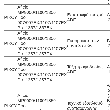
(
Aficio
MP9000/1100/1350
Επιστροφή τροχού
Α
ΡΙΚΟΥ
Προ
ADF
907/907EX/1107/1107EX
Pro 1357/1357EX
Aficio
MP9000/1100/1350
Εναρμόνιση των
Β
ΡΙΚΟΥ
Προ
συντελεστών
907/907EX/1107/1107EX
Pro 1357/1357EX
Aficio
MP9000/1100/1350
Τάξη τροφοδοσίας
Α
ΡΙΚΟΥ
Προ
ADF
907/907EX/1107/1107EX
Pro 1357/1357EX
Α
Aficio
(
MP9000/1100/1350
Β
Τεχνικό εξοπλισμό
ΡΙΚΟΥ
Προ
αναπαραγωγής