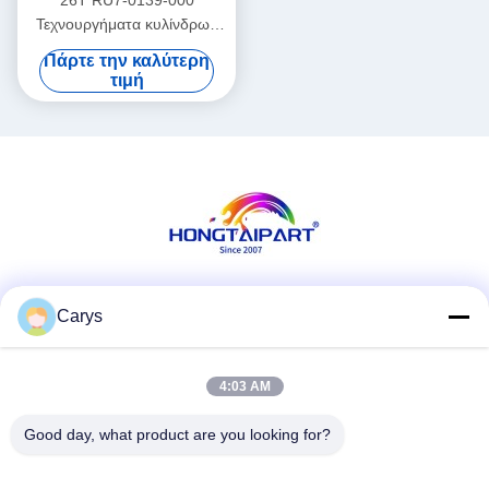
26T RU7-0139-000
Τεχνουργήματα κυλίνδρων
χαμηλής πίεσης για
Πάρτε την καλύτερη
εκτυπωτή LaserJet Pro
τιμή
P1566 P1606
Κοινωνικά Μέσα
Carys
4:03 AM
Γρήγορη επικοινωνία
Good day, what product are you looking for?
Τηλ.
0086-757-81105670