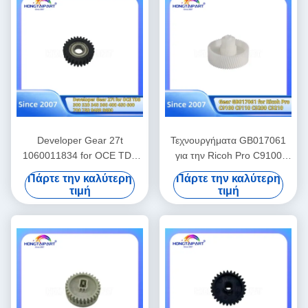
Developer Gear 27t
Τεχνουργήματα GB017061
1060011834 for OCE TDS
για την Ricoh Pro C9100
300 320 340 360 400 450
C9110 C9200 C9210
Πάρτε την καλύτερη
Πάρτε την καλύτερη
600 700 750 9400 9600
Αντιπροσωπεία Προμήθειες
τιμή
τιμή
Gears Ανταλλακτικά
έγχρωμων εκτυπωτών λέιζερ
Ανταλλακτικά