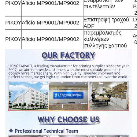
Εναρμόνιση των
ΡΙΚΟΥ
Aficio MP9001/MP9002
συντελεστών
B
Επιστροφή τροχού
D
ΡΙΚΟΥ
Aficio MP9001/MP9002
ADF
Παρεμβολισμός
Α
ΡΙΚΟΥ
Aficio MP9001/MP9002
κυλίνδρων
συλλογής χαρτιού