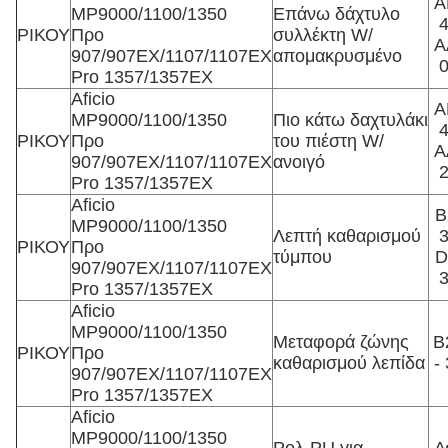
Α
MP9000/1100/1350
Επάνω δάχτυλο
ΡΙΚΟΥ
Προ
συλλέκτη W/
A
907/907EX/1107/1107EX
απομακρυσμένο
Pro 1357/1357EX
Aficio
Α
MP9000/1100/1350
Πιο κάτω δαχτυλάκι
ΡΙΚΟΥ
Προ
του πιέστη W/
A
907/907EX/1107/1107EX
ανοιγό
Pro 1357/1357EX
Aficio
Β
MP9000/1100/1350
Λεπτή καθαρισμού
ΡΙΚΟΥ
Προ
τύμπου
D
907/907EX/1107/1107EX
Pro 1357/1357EX
Aficio
MP9000/1100/1350
Μεταφορά ζώνης
Β
ΡΙΚΟΥ
Προ
καθαρισμού λεπίδα
-
907/907EX/1107/1107EX
Pro 1357/1357EX
Aficio
MP9000/1100/1350