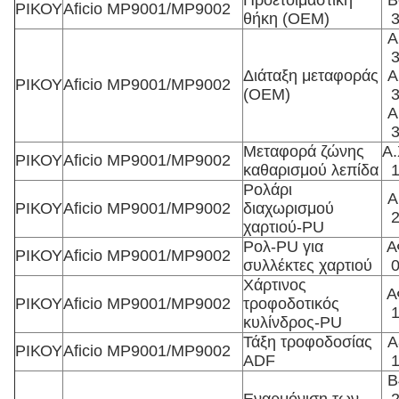
Προετοιμαστική
Β
ΡΙΚΟΥ
Aficio MP9001/MP9002
θήκη (OEM)
Α
Διάταξη μεταφοράς
Α
ΡΙΚΟΥ
Aficio MP9001/MP9002
(OEM)
Α
Μεταφορά ζώνης
Α.
ΡΙΚΟΥ
Aficio MP9001/MP9002
καθαρισμού λεπίδα
Ρολάρι
A
ΡΙΚΟΥ
Aficio MP9001/MP9002
διαχωρισμού
χαρτιού-PU
Ρολ-PU για
Α
ΡΙΚΟΥ
Aficio MP9001/MP9002
συλλέκτες χαρτιού
Χάρτινος
Α
ΡΙΚΟΥ
Aficio MP9001/MP9002
τροφοδοτικός
κυλίνδρος-PU
Τάξη τροφοδοσίας
Α
ΡΙΚΟΥ
Aficio MP9001/MP9002
ADF
Β