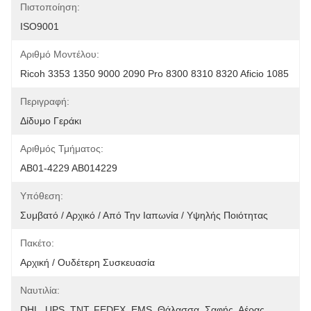
Πιστοποίηση:
ISO9001
Αριθμό Μοντέλου:
Ricoh 3353 1350 9000 2090 Pro 8300 8310 8320 Aficio 1085
Περιγραφή:
Δίδυμο Γεράκι
Αριθμός Τμήματος:
ΑΒ01-4229 ΑΒ014229
Υπόθεση:
Συμβατό / Αρχικό / Από Την Ιαπωνία / Υψηλής Ποιότητας
Πακέτο:
Αρχική / Ουδέτερη Συσκευασία
Ναυτιλία:
DHL, UPS, TNT, FEDEX, EMS, Θάλασσα, Σαφής, Αέρας