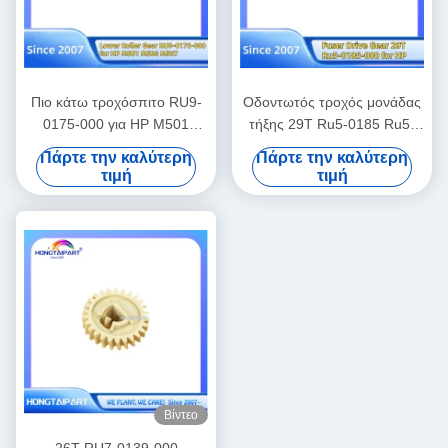
Πιο κάτω τροχόσπιτο RU9-
Οδοντωτός τροχός μονάδας
0175-000 για HP M501
τήξης 29T Ru5-0185 Ru5-
M506 M527 Ανταλλακτικά
0185-000 για HP 1010 1012
Πάρτε την καλύτερη
Πάρτε την καλύτερη
Hongtaipart
1015 1018 1020 M1005
τιμή
τιμή
3015 3020 3030 Canon Fax
L100 L120 L95 L160 L140
Ανταλλακτικά
Βίντεο