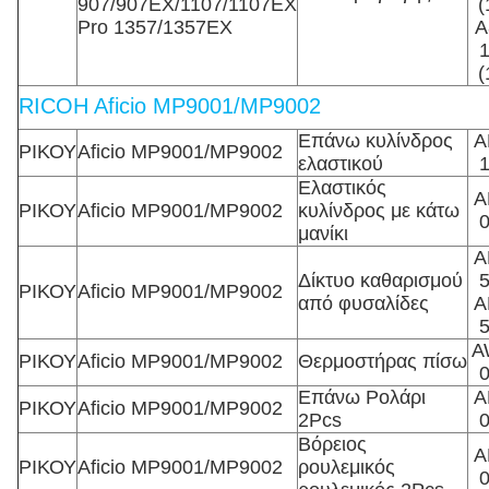
907/907EX/1107/1107EX
(
Pro 1357/1357EX
Α
(
RICOH Aficio MP9001/MP9002
Επάνω κυλίνδρος
A
ΡΙΚΟΥ
Aficio MP9001/MP9002
ελαστικού
Ελαστικός
A
ΡΙΚΟΥ
Aficio MP9001/MP9002
κυλίνδρος με κάτω
μανίκι
A
Δίκτυο καθαρισμού
ΡΙΚΟΥ
Aficio MP9001/MP9002
από φυσαλίδες
A
A
ΡΙΚΟΥ
Aficio MP9001/MP9002
Θερμοστήρας πίσω
Επάνω Ρολάρι
Α
ΡΙΚΟΥ
Aficio MP9001/MP9002
2Pcs
Βόρειος
A
ΡΙΚΟΥ
Aficio MP9001/MP9002
ρουλεμικός