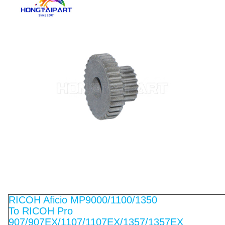
RICOH Aficio MP9000/1100/1350
Το RICOH Pro
907/907EX/1107/1107EX/1357/1357EX