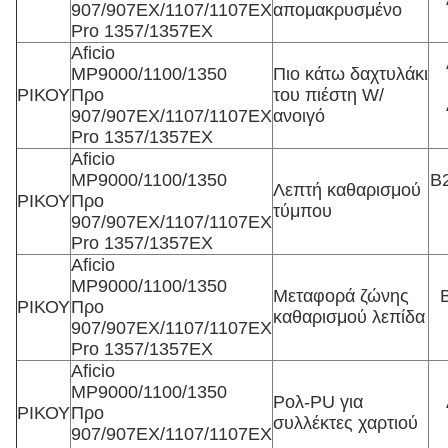
907/907EX/1107/1107EX
απομακρυσμένο
Pro 1357/1357EX
Aficio
MP9000/1100/1350
Πιο κάτω δαχτυλάκι
ΡΙΚΟΥ
Προ
του πιέστη W/
907/907EX/1107/1107EX
ανοιγό
Pro 1357/1357EX
Aficio
MP9000/1100/1350
Β2
Λεπτή καθαρισμού
ΡΙΚΟΥ
Προ
τύμπου
907/907EX/1107/1107EX
Pro 1357/1357EX
Aficio
MP9000/1100/1350
Μεταφορά ζώνης
ΡΙΚΟΥ
Προ
καθαρισμού λεπίδα
907/907EX/1107/1107EX
Pro 1357/1357EX
Aficio
MP9000/1100/1350
Ρολ-PU για
ΡΙΚΟΥ
Προ
συλλέκτες χαρτιού
907/907EX/1107/1107EX