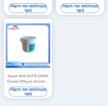
Εκτυπωτή Canon IR ADV
μονάδα συναρμολόγησης
Πάρτε την καλύτερη
Πάρτε την καλύτερη
4235
ADF που έχει διασωθεί
τιμή
τιμή
συμβατή με ανταλλακτικά
αντικατάστασης
πολυλειτουργικού εκτυπωτή
Canon I-Sensys MF6180dw
Αρχικό MOLYKOTE G8005
Grease 500g για εξοπλισμό
εκτύπωσης λέιζερ
Πάρτε την καλύτερη
τιμή