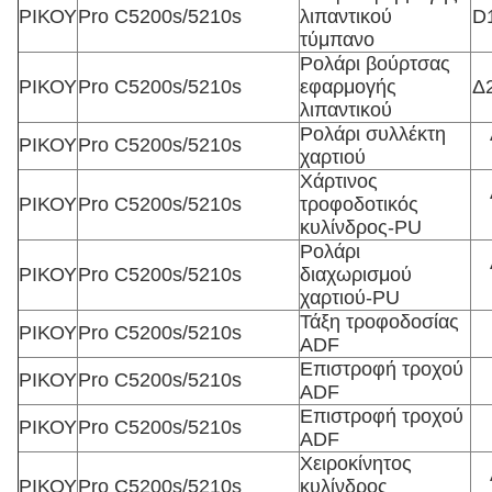
ΡΙΚΟΥ
Pro C5200s/5210s
λιπαντικού
D
τύμπανο
Ρολάρι βούρτσας
ΡΙΚΟΥ
Pro C5200s/5210s
εφαρμογής
Δ
λιπαντικού
Ρολάρι συλλέκτη
ΡΙΚΟΥ
Pro C5200s/5210s
χαρτιού
Χάρτινος
ΡΙΚΟΥ
Pro C5200s/5210s
τροφοδοτικός
κυλίνδρος-PU
Ρολάρι
ΡΙΚΟΥ
Pro C5200s/5210s
διαχωρισμού
χαρτιού-PU
Τάξη τροφοδοσίας
ΡΙΚΟΥ
Pro C5200s/5210s
ADF
Επιστροφή τροχού
ΡΙΚΟΥ
Pro C5200s/5210s
ADF
Επιστροφή τροχού
ΡΙΚΟΥ
Pro C5200s/5210s
ADF
Χειροκίνητος
ΡΙΚΟΥ
Pro C5200s/5210s
κυλίνδρος