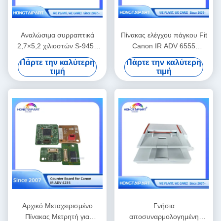
Αναλώσιμα συρραπτικά
Πίνακας ελέγχου πάγκου Fit
2,7×5,2 χιλιοστών S-9454
Canon IR ADV 6555
συμβατό Riso Finisher
Ανταλλακτικά
Πάρτε την καλύτερη
Πάρτε την καλύτερη
Binding Αναλώσιμα
φωτοαντιγραφικού
τιμή
τιμή
Αρχικό Μεταχειρισμένο
Γνήσια
Πίνακας Μετρητή για
αποσυναρμολογημένη