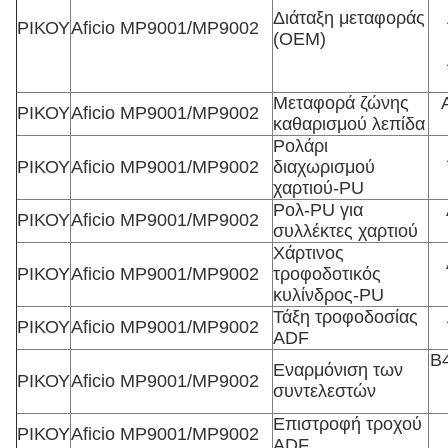
Διάταξη μεταφοράς
ΡΙΚΟΥ
Aficio MP9001/MP9002
(OEM)
Μεταφορά ζώνης
ΡΙΚΟΥ
Aficio MP9001/MP9002
καθαρισμού λεπίδα
Ρολάρι
ΡΙΚΟΥ
Aficio MP9001/MP9002
διαχωρισμού
χαρτιού-PU
Ρολ-PU για
ΡΙΚΟΥ
Aficio MP9001/MP9002
συλλέκτες χαρτιού
Χάρτινος
ΡΙΚΟΥ
Aficio MP9001/MP9002
τροφοδοτικός
κυλίνδρος-PU
Τάξη τροφοδοσίας
ΡΙΚΟΥ
Aficio MP9001/MP9002
ADF
Β
Εναρμόνιση των
ΡΙΚΟΥ
Aficio MP9001/MP9002
συντελεστών
Επιστροφή τροχού
ΡΙΚΟΥ
Aficio MP9001/MP9002
ADF