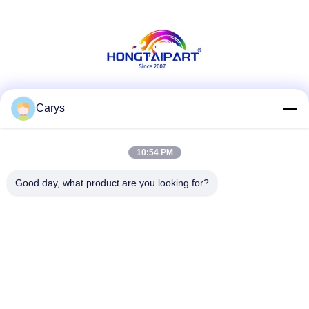
Κοινωνικά Μέσα
Carys
10:54 PM
Γρήγορη επικοινωνία
Good day, what product are you looking for?
Τηλ.
0086-757-81105670
Ηλεκτρονικό ταχυδρομείο
susie@hongtaipart.com
Διεύθυνση
#7 Βιομηχανική ζώνη Νάνλιαν, Ντάλι, Νανχάι, πόλη Φόσαν,