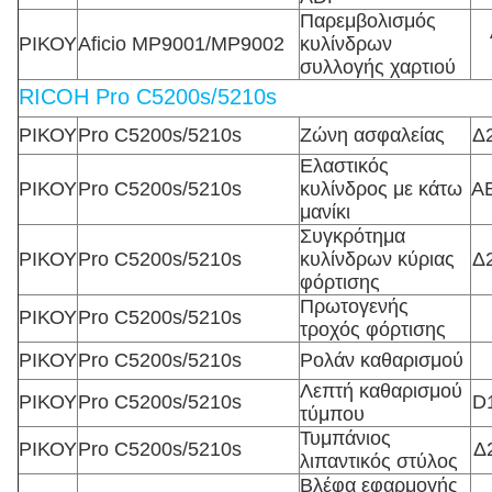
Παρεμβολισμός
ΡΙΚΟΥ
Aficio MP9001/MP9002
κυλίνδρων
συλλογής χαρτιού
RICOH Pro C5200s/5210s
ΡΙΚΟΥ
Pro C5200s/5210s
Ζώνη ασφαλείας
Δ
Ελαστικός
ΡΙΚΟΥ
Pro C5200s/5210s
κυλίνδρος με κάτω
A
μανίκι
Συγκρότημα
ΡΙΚΟΥ
Pro C5200s/5210s
κυλίνδρων κύριας
Δ
φόρτισης
Πρωτογενής
ΡΙΚΟΥ
Pro C5200s/5210s
τροχός φόρτισης
ΡΙΚΟΥ
Pro C5200s/5210s
Ρολάν καθαρισμού
Λεπτή καθαρισμού
ΡΙΚΟΥ
Pro C5200s/5210s
D
τύμπου
Τυμπάνιος
ΡΙΚΟΥ
Pro C5200s/5210s
Δ
λιπαντικός στύλος
Βλέφα εφαρμογής