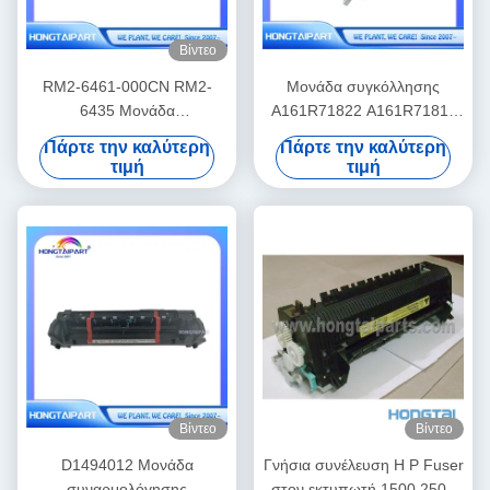
Βίντεο
RM2-6461-000CN RM2-
Μονάδα συγκόλλησης
6435 Μονάδα
A161R71822 A161R71811
Σταθεροποίησης Fuser
για την Konica Minolta 224
Πάρτε την καλύτερη
Πάρτε την καλύτερη
Εκτυπωτή για HP Color
284 364 C224 C284 C364
τιμή
τιμή
LaserJet Pro M452nw MFP
M477f
Βίντεο
Βίντεο
D1494012 Μονάδα
Γνήσια συνέλευση H P Fuser
συναρμολόγησης
στον εκτυπωτή 1500 2500