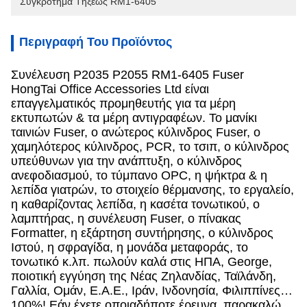
Συγκρότημα Τήξεως RM1-6405
Περιγραφή Του Προϊόντος
Συνέλευση P2035 P2055 RM1-6405 Fuser
HongTai Office Accessories Ltd είναι
επαγγελματικός προμηθευτής για τα μέρη
εκτυπωτών & τα μέρη αντιγραφέων. Το μανίκι
ταινιών Fuser, ο ανώτερος κύλινδρος Fuser, ο
χαμηλότερος κύλινδρος, PCR, το τσιπ, ο κύλινδρος
υπεύθυνων για την ανάπτυξη, ο κύλινδρος
ανεφοδιασμού, το τύμπανο OPC, η ψήκτρα & η
λεπίδα γιατρών, το στοιχείο θέρμανσης, το εργαλείο,
η καθαρίζοντας λεπίδα, η κασέτα τονωτικού, ο
λαμπτήρας, η συνέλευση Fuser, ο πίνακας
Formatter, η εξάρτηση συντήρησης, ο κύλινδρος
Ιστού, η σφραγίδα, η μονάδα μεταφοράς, το
τονωτικό κ.λπ. πωλούν καλά στις ΗΠΑ, George,
ποιοτική εγγύηση της Νέας Ζηλανδίας, Ταϊλάνδη,
Γαλλία, Ομάν, Ε.Α.Ε., Ιράν, Ινδονησία, Φιλιππίνες…
100%! Εάν έχετε οποιαδήποτε έρευνα, παρακαλώ