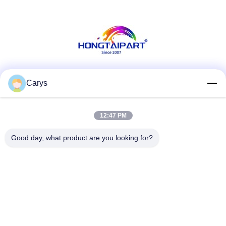
Κοινωνικά Μέσα
Carys
12:47 PM
Γρήγορη επικοινωνία
Good day, what product are you looking for?
Τηλ.
0086-757-81105670
Ηλεκτρονικό ταχυδρομείο
susie@hongtaipart.com
Διεύθυνση