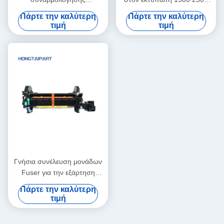
συσσωρευτή για τη Ricoh
2550 2820 2840 RM1-3525
Πάρτε την καλύτερη
Πάρτε την καλύτερη
MP C4503 Μονάδα
τιμή
τιμή
συσσωρευτή
Γνήσια συνέλευση μονάδων
Fuser για την εξάρτηση
110V/220V CE246A CE247A
Πάρτε την καλύτερη
CC493-67911 H P
τιμή
CP4025dn CP4525N M680z
M651dn CM4540 Fuser