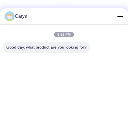
Κοινωνικά Μέσα
Carys
9:23 PM
Γρήγορη επικοινωνία
Good day, what product are you looking for?
Τηλ.
0086-757-81105670
Ηλεκτρονικό ταχυδρομείο
susie@hongtaipart.com
Διεύθυνση
#7 Βιομηχανική ζώνη Νάνλιαν, Ντάλι, Νανχάι, πόλη Φόσαν,
επαρχία Γκουανγκντόνγκ, Κίνα
Πολιτική απορρήτου
|
Sitemap