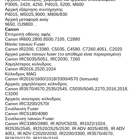
P3005, 2420, 4250, P4015, 5200, M600
Αρχική εξάρτηση συντήρησης
P4015, M5025,9000, M806/830
Αρχική μεταφορά assy
9650, OJ9800…
Canon
Επιτροπή οθόνης αφής
Canon IR600,2800,8500,7105, C2880
Μανίκι ταινιών Fuser
Canon IR2200, C3380, C5035, C4580, C7260,4051, C2020
Αρχικό μανίκι ταινιών fuser (το απόθεμα είναι περιορισμένο)
Canon IRC5035/5051, IRC2030, 7260
Χαμηλότερος κύλινδρος
Canon IR2016,2520,1024
Κύλινδρος MAG
Canon IR2016/1600/1018/3300/4570 (Ιαπωνία)
Αρχικός χαμηλότερος κύλινδρος
Canon IR3570/4570,2535/2545, C5035/5045,2270,2016,2018,
C3200
Αρχικός ανώτερος κύλινδρος
Canon IRC3200/2570I
Συνέλευση Fuser
Canon IRC5180/4080
Συνέλευση ταινιών Fuser
Canon IRC3380/2880, IR ADVC5035, IR1022/1024,
IR2535/2545, IR2520/2525/2530, IR ADV 4025/4035, IR ADV
4051, IR ADV C2020/2030, IR2200/3300, IR3570/4570,
IR2870/2270, IR3235/3245