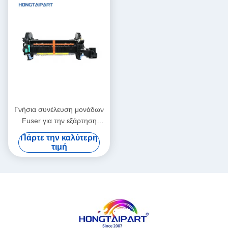
Γνήσια συνέλευση μονάδων
Fuser για την εξάρτηση
110V/220V CE246A CE247A
Πάρτε την καλύτερη
CC493-67911 H P
τιμή
CP4025dn CP4525N M680z
M651dn CM4540 Fuser