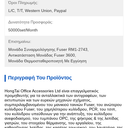
Όροι Πληρωμής:
L/C, T/T, Western Union, Paypal
Δυνατότητα Προσφοράς:
50000set/Month
Επισημαίνω:
Μονάδα Συναρμολόγησης Fuser RM1-2743
, 
Αντικατάσταση Μονάδας Fuser 3600
, 
Μονάδα Θερμοσταθεροποιητή Με Εγγύηση
Περιγραφή Του Προϊόντος
HongTai Office Accessories Ltd είναι επαγγελματικός
προμηθευτής για τα ανταλλακτικά των αντιγραφέων, των
εκτυπωτών και των ευρειών μηχανών σχήματος,
συμπεριλαμβανομένου του μανικιού ταινιών Fuser, του ανώτερου
κυλίνδρου Fuser, του χαμηλότερου κυλίνδρου, PCR, του τσιπ,
του κυλίνδρου υπεύθυνων για την ανάπτυξη, του κυλίνδρου
ανεφοδιασμού, του τυμπάνου OPC, της ψήκτρας & της λεπίδας
γιατρών, του στοιχείου θέρμανσης, του εργαλείου, της
καθαρίζοντας λεπίδας, της κασέτας τονωτικού, του λαμπτήρα, της