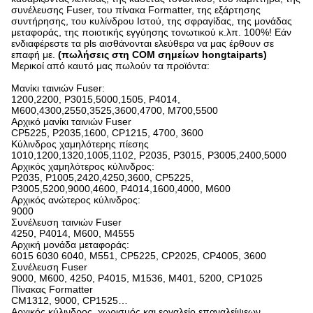
συνέλευσης Fuser, του πίνακα Formatter, της εξάρτησης
συντήρησης, του κυλίνδρου Ιστού, της σφραγίδας, της μονάδας
μεταφοράς, της ποιοτικής εγγύησης τονωτικού κ.λπ. 100%! Εάν
ενδιαφέρεστε τα pls αισθάνονται ελεύθερα να μας έρθουν σε
επαφή με.
(πωλήσεις στη COM σημείων hongtaiparts)
Μερικοί από καυτό μας πωλούν τα προϊόντα:
Μανίκι ταινιών Fuser:
1200,2200, P3015,5000,1505, P4014,
M600,4300,2550,3525,3600,4700, M700,5500
Αρχικό μανίκι ταινιών Fuser
CP5225, P2035,1600, CP1215, 4700, 3600
Κύλινδρος χαμηλότερης πίεσης
1010,1200,1320,1005,1102, P2035, P3015, P3005,2400,5000
Αρχικός χαμηλότερος κύλινδρος:
P2035, P1005,2420,4250,3600, CP5225,
P3005,5200,9000,4600, P4014,1600,4000, M600
Αρχικός ανώτερος κύλινδρος:
9000
Συνέλευση ταινιών Fuser
4250, P4014, M600, M4555
Αρχική μονάδα μεταφοράς:
6015 6030 6040, M551, CP5225, CP2025, CP4005, 3600
Συνέλευση Fuser
9000, M600, 4250, P4015, M1536, M401, 5200, CP1025
Πίνακας Formatter
CM1312, 9000, CP1525…
Αρχικός κύλινδρος, χωρισμός και εργαλείο επαναλείψεων