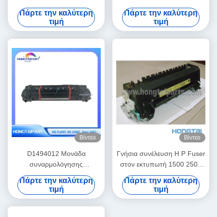
Σταθεροποίησης Fuser
για την Konica Minolta 224
Πάρτε την καλύτερη
Πάρτε την καλύτερη
Εκτυπωτή για HP Color
284 364 C224 C284 C364
τιμή
τιμή
LaserJet Pro M452nw MFP
M477f
Βίντεο
Βίντεο
D1494012 Μονάδα
Γνήσια συνέλευση H P Fuser
συναρμολόγησης
στον εκτυπωτή 1500 2500
συσσωρευτή για τη Ricoh
2550 2820 2840 RM1-3525
Πάρτε την καλύτερη
Πάρτε την καλύτερη
MP C4503 Μονάδα
τιμή
τιμή
συσσωρευτή