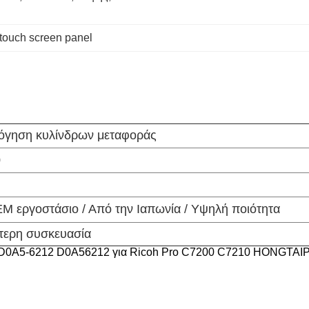
touch screen panel
γηση κυλίνδρων μεταφοράς
0
EM εργοστάσιο / Από την Ιαπωνία / Υψηλή ποιότητα
τερη συσκευασία
 D0A5-6212 D0A56212 για Ricoh Pro C7200 C7210 HONGTAI