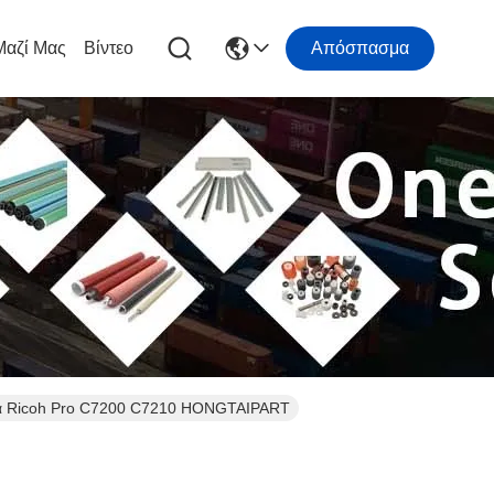
Μαζί Μας
Βίντεο
Απόσπασμα
ια Ricoh Pro C7200 C7210 HONGTAIPART