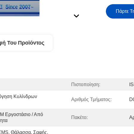
Πάρτε Τ
φή Του Προϊόντος
Πιστοποίηση:
I
γηση Κυλίνδρων 
Αριθμός Τμήματος:
D
M Εργοστάσιο / Από 
Πακέτο:
Αρ
τητα
MS, Θάλασσα, Σαφής, 