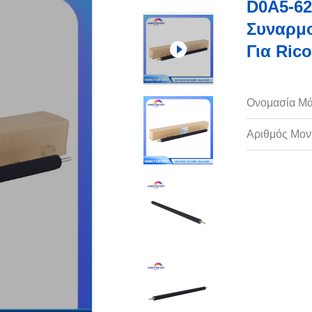
D0A5-62
Συναρμ
Για Ric
Ονομασία Μά
Αριθμός Μον