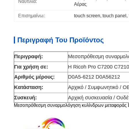
Ναυτιλία:
Αέρας
Επισημαίνω:
touch screen
, 
touch panel
, 
Περιγραφή Του Προϊόντος
Περιγραφή:
Μεσοπρόθεσμη συναρμολό
Για χρήση σε:
Η Ricoh Pro C7200 C721
Αριθμός μέρους:
D0A5-6212 D0A56212
Κατάσταση:
Αρχικό / Συμφωνητικό / O
Συσκευή:
Αρχική συσκευασία / Ουδέ
Μεσοπρόθεσμη συναρμολόγηση κυλίνδρων μεταφοράς