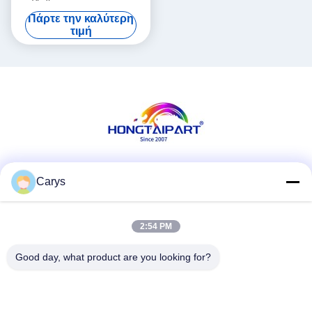
πωλώντας συμβατό
Πάρτε την καλύτερη
σύστημα τονωτικού
τιμή
Manufacturer&Laser
τονωτικού έχει υψηλό -
ποιότητα
Κοινωνικά Μέσα
Carys
2:54 PM
Γρήγορη επικοινωνία
Good day, what product are you looking for?
Τηλ.
0086-757-81105670