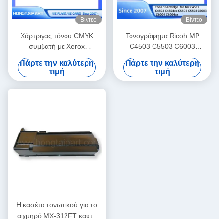
Βίντεο
Βίντεο
Χάρτριγας τόνου CMYK
Τονογράφημα Ricoh MP
συμβατή με Xerox
C4503 C5503 C6003
006R01509 για WC 7525
841849 841850
Πάρτε την καλύτερη
Πάρτε την καλύτερη
7530 7535 7545
τιμή
τιμή
Η κασέτα τονωτικού για το
αιχμηρό MX-312FT καυτό