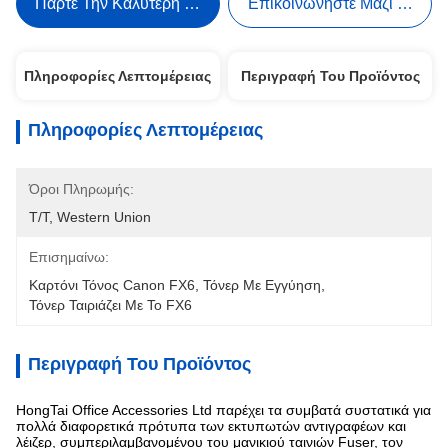
Πάρτε Την Καλύτερη Τιμή
Επικοινωνήστε Μαζί Μας
Πληροφορίες Λεπτομέρειας
Περιγραφή Του Προϊόντος
Πληροφορίες Λεπτομέρειας
Όροι Πληρωμής:
T/T, Western Union
Επισημαίνω:
Καρτόνι Τόνος Canon FX6
, 
Τόνερ Με Εγγύηση
, 
Τόνερ Ταιριάζει Με Το FX6
Περιγραφή Του Προϊόντος
HongTai Office Accessories Ltd παρέχει τα συμβατά συστατικά για
πολλά διαφορετικά πρότυπα των εκτυπωτών αντιγραφέων και
λέιζερ, συμπεριλαμβανομένου του μανικιού ταινιών Fuser, τον