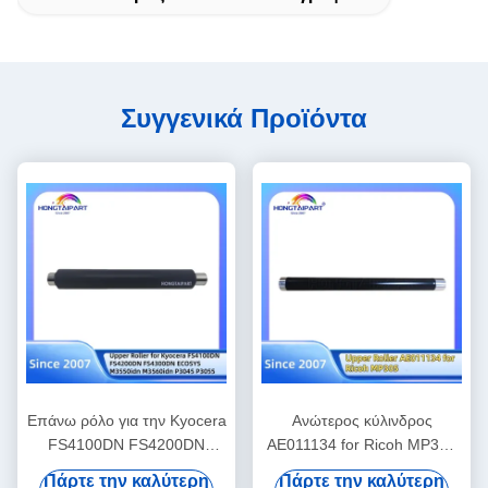
Συγγενικά Προϊόντα
Επάνω ρόλο για την Kyocera
Ανώτερος κύλινδρος
FS4100DN FS4200DN
AE011134 for Ricoh MP305
FS4300DN ECOSYS
Printer Fuser Heat Roller
Πάρτε την καλύτερη
Πάρτε την καλύτερη