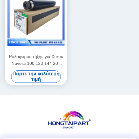
P3260dn Θερμοποιητικός
ρόλος
Ρολοφόρος τήξης για Xerox
Nuvera 100 120 144 200
288 059K58953 059K58957
Πάρτε την καλύτερη
59K58953 059K58954
τιμή
Ρολοφόρος θέρμανσης
059K58955 059K58956
059K58958 859K21650
622S2063 622S02063 Κιτ
συναρμολόγησης Είδη
γραφείου