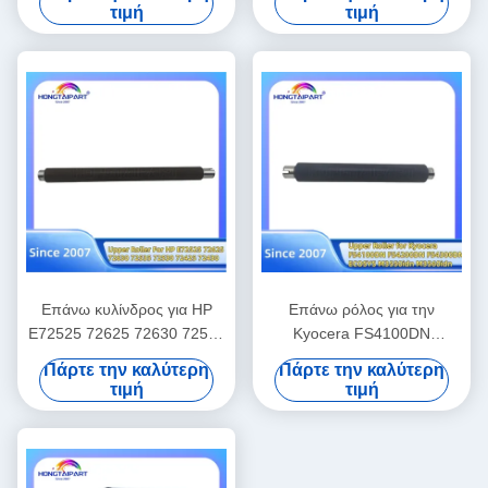
M3550idn M3560idn P3045
Αναλώσιμα γραφείου
τιμή
τιμή
P3055 P3060 M3860idn
M3145 M3645 M3655
M3660 P3260
Επάνω κυλίνδρος για HP
Επάνω ρόλος για την
E72525 72625 72630 72535
Kyocera FS4100DN
72530 72425 72430
FS4200DN FS4300DN
Πάρτε την καλύτερη
Πάρτε την καλύτερη
Υπηρεσιακό εξοπλισμό
ECOSYS M3550idn
τιμή
τιμή
κυλίνδρων θερμότητας
M3560idn Fuser Roller
P3045 P3055 P3060
M3860idn M3145 M3645
Τυπογράφος M3655 M3660