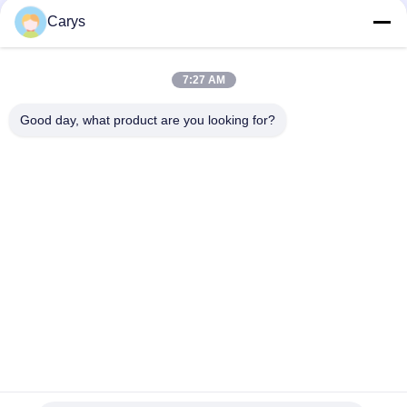
Κοινωνικά Μέσα
Carys
7:27 AM
Γρήγορη επικοινωνία
Good day, what product are you looking for?
Τηλ.
0086-757-81105670
Ηλεκτρονικό ταχυδρομείο
susie@hongtaipart.com
Διεύθυνση
#7 Βιομηχανική ζώνη Νάνλιαν, Ντάλι, Νανχάι, πόλη Φόσαν,
επαρχία Γκουανγκντόνγκ, Κίνα
Πολιτική απορρήτου
|
Sitemap
Κίνα Καλό Ποιότητα Κασέτα τονωτικού Προμηθευτής. Πνευματικά