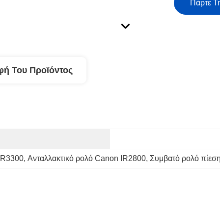
Πάρτε Τ
φή Του Προϊόντος
IR3300
, 
Ανταλλακτικό ρολό Canon IR2800
, 
Συμβατό ρολό πίεσ