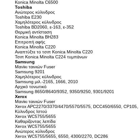
Konica Minolta C6500
Toshiba
Ανώτερος κύλινδρος
Toshiba E230
Χαμηλότερος κύλινδρος
Toshiba BD2060, ε-163, ε-352
Θερμική αντίσταση
Konica Minolta BH283
Επιτροπή αφής
Konica Minolta C220
Αναπτύξτε το τσιπ Konica Minolta C220
Τσιπ Konica Minolta C224 τυμπάνων
Samsung
Μανίκι ταινιών Fuser
Samsung 9201
Χαμηλότερος κύλινδρος
Samsung μιλ.-2165, 1666, 2010
Αρχικό τονωτικό
Samsung 8650/8640/9352, 9350/9250, 9301/9201
Xerox
Μανίκι ταινιών Fuser
Xerox APC2270/3370/4470/5570/5575, DCC450/6550, CP105,
Κύλινδρος Ιστού
Xerox WC5755/5655
Καθαρίζοντας λεπίδα
Xerox WC5755/5655
Ανώτερος κύλινδρος
Xerox WC5755/5655, 6550, 4300/2270, DC286