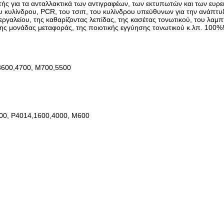
υτής για τα ανταλλακτικά των αντιγραφέων, των εκτυπωτών και των ευ
ου κυλίνδρου, PCR, του τσιπ, του κυλίνδρου υπεύθυνων για την ανάπτ
εργαλείου, της καθαρίζοντας λεπίδας, της κασέτας τονωτικού, του λαμπ
ης μονάδας μεταφοράς, της ποιοτικής εγγύησης τονωτικού κ.λπ. 100%! 
3600,4700, M700,5500
00, P4014,1600,4000, M600