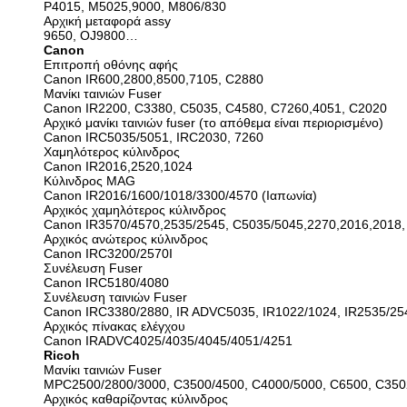
P4015, M5025,9000, M806/830
Αρχική μεταφορά assy
9650, OJ9800…
Canon
Επιτροπή οθόνης αφής
Canon IR600,2800,8500,7105, C2880
Μανίκι ταινιών Fuser
Canon IR2200, C3380, C5035, C4580, C7260,4051, C2020
Αρχικό μανίκι ταινιών fuser (το απόθεμα είναι περιορισμένο)
Canon IRC5035/5051, IRC2030, 7260
Χαμηλότερος κύλινδρος
Canon IR2016,2520,1024
Κύλινδρος MAG
Canon IR2016/1600/1018/3300/4570 (Ιαπωνία)
Αρχικός χαμηλότερος κύλινδρος
Canon IR3570/4570,2535/2545, C5035/5045,2270,2016,2018
Αρχικός ανώτερος κύλινδρος
Canon IRC3200/2570I
Συνέλευση Fuser
Canon IRC5180/4080
Συνέλευση ταινιών Fuser
Canon IRC3380/2880, IR ADVC5035, IR1022/1024, IR2535/254
Αρχικός πίνακας ελέγχου
Canon IRADVC4025/4035/4045/4051/4251
Ricoh
Μανίκι ταινιών Fuser
MPC2500/2800/3000, C3500/4500, C4000/5000, C6500, C350
Αρχικός καθαρίζοντας κύλινδρος