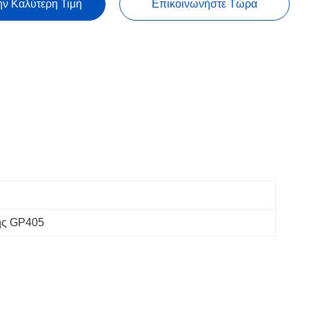
ην Καλύτερη Τιμή
Επικοινωνήστε Τώρα
ης GP405