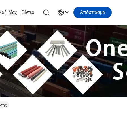
Μαζί Μας
Βίντεο
Απόσπασμα
εσης