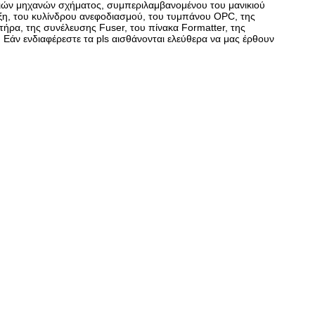
ρειών μηχανών σχήματος, συμπεριλαμβανομένου του μανικιού
υξη, του κυλίνδρου ανεφοδιασμού, του τυμπάνου OPC, της
τήρα, της συνέλευσης Fuser, του πίνακα Formatter, της
Εάν ενδιαφέρεστε τα pls αισθάνονται ελεύθερα να μας έρθουν