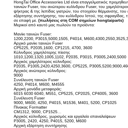
HongTai Office Accessories Ltd είναι επαγγελματικός προμηθε
ταινιών Fuser, του ανώτερου κυλίνδρου Fuser, του χαμηλότερ
ψήκτρας & της λεπίδας γιατρών, του στοιχείου θέρμανσης, του 
εξάρτησης συντήρησης, του κυλίνδρου Ιστού, της σφραγίδας, τ
σε επαφή με.
(πωλήσεις στη COM σημείων hongtaiparts)
Μερικοί από καυτό μας πωλούν τα προϊόντα:
Μανίκι ταινιών Fuser:
1200,2200, P3015,5000,1505, P4014, M600,4300,2550,3525,
Αρχικό μανίκι ταινιών Fuser
CP5225, P2035,1600, CP1215, 4700, 3600
Κύλινδρος χαμηλότερης πίεσης
1010,1200,1320,1005,1102, P2035, P3015, P3005,2400,5000
Αρχικός χαμηλότερος κύλινδρος:
P2035, P1005,2420,4250,3600, CP5225, P3005,5200,9000,46
Αρχικός ανώτερος κύλινδρος:
9000
Συνέλευση ταινιών Fuser
4250, P4014, M600, M4555
Αρχική μονάδα μεταφοράς:
6015 6030 6040, M551, CP5225, CP2025, CP4005, 3600
Συνέλευση Fuser
9000, M600, 4250, P4015, M1536, M401, 5200, CP1025
Πίνακας Formatter
CM1312, 9000, CP1525…
Αρχικός κύλινδρος, χωρισμός και εργαλείο επαναλείψεων
P3005, 2420, 4250, P4015, 5200, M600
Αρχική εξάρτηση συντήρησης