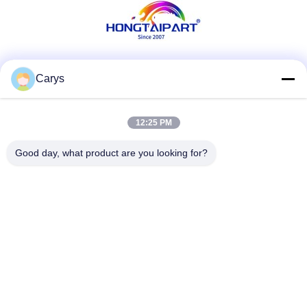
Κοινωνικά Μέσα
Carys
12:25 PM
Γρήγορη επικοινωνία
Good day, what product are you looking for?
Τηλ.
0086-757-81105670
Ηλεκτρονικό ταχυδρομείο
susie@hongtaipart.com
Διεύθυνση
#7 Βιομηχανική ζώνη Νάνλιαν, Ντάλι, Νανχάι, πόλη Φόσαν,
επαρχία Γκουανγκντόνγκ, Κίνα