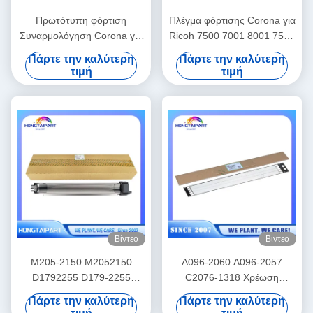
Πρωτότυπη φόρτιση
Πλέγμα φόρτισης Corona για
Συναρμολόγηση Corona για
Ricoh 7500 7001 8001 7502
Xerox Χρώμα 800 1000 800i
9001 9002 7503 9003
Πάρτε την καλύτερη
Πάρτε την καλύτερη
1000i Φορτιση Corona
Ανταλλακτικά Hongtaipart
τιμή
τιμή
Μονάδα CT400027
125K05030 125K93820
641S00776 Φορτιστή
Μονάδα Φορτιστή Μέρη
εξαίρεσης Hongtaipart
Βίντεο
Βίντεο
M205-2150 M2052150
A096-2060 A096-2057
D1792255 D179-2255
C2076-1318 Χρέωση
Τεχνική συναρμολόγηση
Corona Grid για την Ricoh
Πάρτε την καλύτερη
Πάρτε την καλύτερη
Corona για την Ricoh Pro
Aficio MP 5500 6000 6001