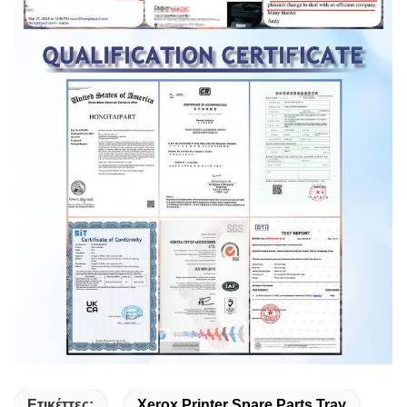
Ετικέττες:
Xerox Printer Spare Parts Tray