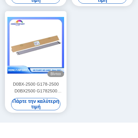
τιμή
τιμή
C9100 C9110 C9200 C9210
6002 6500 7000 7001 7500
8100S 8100EX HONGTAIP
7502 8000
Βίντεο
D0BX-2500 G178-2500
D0BX2500 G1782500
Χρέωση Corona Grid για
Πάρτε την καλύτερη
Ricoh Pro 8100 8110 8120
τιμή
8200 8210 8220 8300 8310
8320 C720