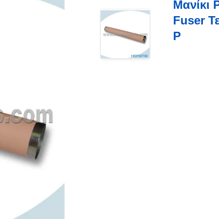
Μανίκι 
Fuser Τ
P