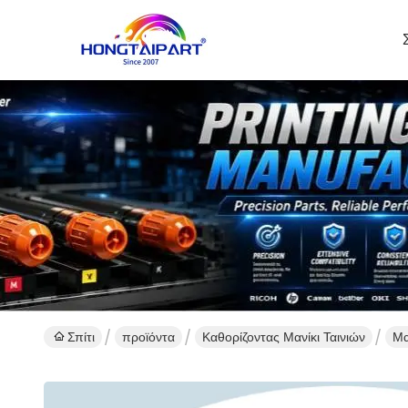
Σπίτι
προϊόντα
Καθορίζοντας Μανίκι Ταινιών
Μα