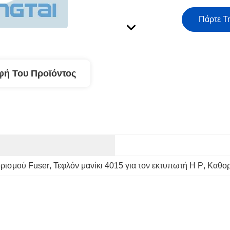
Πάρτε Τ
φή Του Προϊόντος
ορισμού Fuser
, 
Τεφλόν μανίκι 4015 για τον εκτυπωτή H P
, 
Καθορ