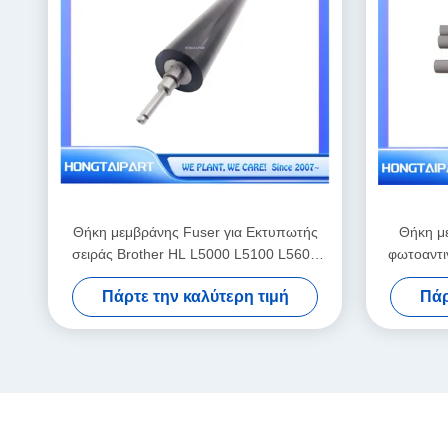
Θήκη μεμβράνης Fuser για Εκτυπωτής
Θήκη μ
σειράς Brother HL L5000 L5100 L5600
φωτοαντι
L6600DW
E77422 E
Πάρτε την καλύτερη τιμή
Πάρ