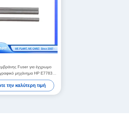
εμβράνης Fuser για έγχρωμο
γραφικό μηχάνημα HP E77830
77825 E78223 E82540 E87660
τε την καλύτερη τιμή