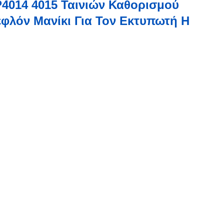
P4014 4015 Ταινιών Καθορισμού
εφλόν Μανίκι Για Τον Εκτυπωτή H