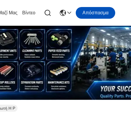
Μαζί Μας
Βίντεο
Απόσπασμα
πωτή H P