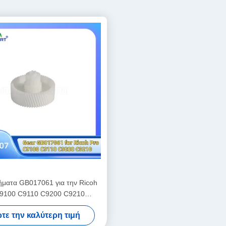
ήματα GB017061 για την Ricoh
C9100 C9110 C9200 C9210
σωπεία Προμήθειες έγχρωμων
τε την καλύτερη τιμή
εκτυπωτών λέιζερ