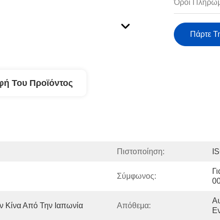
Όροι Πληρωμ
Πάρτε Τ
φή Του Προϊόντος
Πιστοποίηση:
I
Γι
Σύμφωνος:
0
Αυ
ν Κίνα Από Την Ιαπωνία
Απόθεμα:
Ε