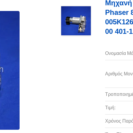
Μηχανή 
Phaser 
005K126
00 401-
Ονομασία Μά
Αριθμός Μον
Τροποποιημέ
Τιμή:
Χρόνος Παρ