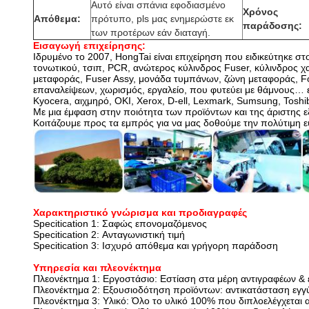
Αυτό είναι σπάνια εφοδιασμένο
Χρόνος
Απόθεμα:
πρότυπο, pls μας ενημερώστε εκ
παράδοσης:
των προτέρων εάν διαταγή.
Εισαγωγή επιχείρησης:
Ιδρυμένο το 2007, HongTai είναι επιχείρηση που ειδικεύτηκε σ
τονωτικού, τσιπ, PCR, ανώτερος κύλινδρος Fuser, κύλινδρος 
μεταφοράς, Fuser Assy, μονάδα τυμπάνων, ζώνη μεταφοράς, Fo
επαναλείψεων, χωρισμός, εργαλείο, που φυτεύει με θάμνους… 
Kyocera, αιχμηρό, OKI, Xerox, D-ell, Lexmark, Sumsung, Tosh
Με μια έμφαση στην ποιότητα των προϊόντων και της άριστης ε
Κοιτάζουμε προς τα εμπρός για να μας δοθούμε την πολύτιμη ευ
Χαρακτηριστικό γνώρισμα και προδιαγραφές
Specitication 1: Σαφώς επονομαζόμενος
Specitication 2: Ανταγωνιστική τιμή
Specitication 3: Ισχυρό απόθεμα και γρήγορη παράδοση
Υπηρεσία και πλεονέκτημα
Πλεονέκτημα 1: Εργοστάσιο: Εστίαση στα μέρη αντιγραφέων & 
Πλεονέκτημα 2: Εξουσιοδότηση προϊόντων: αντικατάσταση εγγύ
Πλεονέκτημα 3: Υλικό: Όλο το υλικό 100% που διπλοελέγχετα