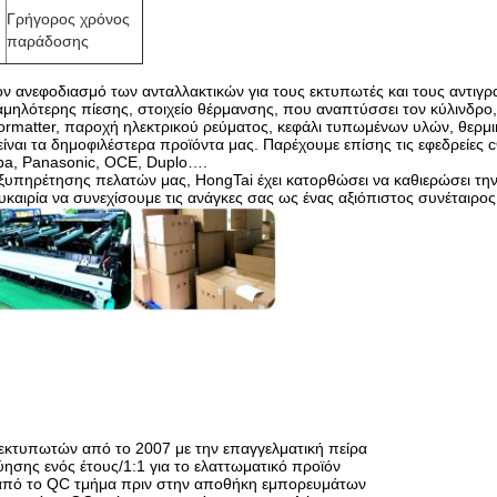
Γρήγορος χρόνος
παράδοσης
τον ανεφοδιασμό των ανταλλακτικών για τους εκτυπωτές και τους αντιγρα
χαμηλότερης πίεσης, στοιχείο θέρμανσης, που αναπτύσσει τον κύλινδρο
rmatter, παροχή ηλεκτρικού ρεύματος, κεφάλι τυπωμένων υλών, θερμικ
είναι τα δημοφιλέστερα προϊόντα μας. Παρέχουμε επίσης τις εφεδρεί
iba, Panasonic, OCE, Duplo….
ξυπηρέτησης πελατών μας, HongTai έχει κατορθώσει να καθιερώσει την 
καιρία να συνεχίσουμε τις ανάγκες σας ως ένας αξιόπιστος συνέταιρος
εκτυπωτών από το 2007 με την επαγγελματική πείρα
ησης ενός έτους/1:1 για το ελαττωματικό προϊόν
ι από το QC τμήμα πριν στην αποθήκη εμπορευμάτων