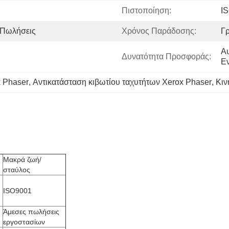
Πιστοποίηση:
I
 Πωλήσεις
Χρόνος Παράδοσης:
Γ
Αυ
Δυνατότητα Προσφοράς:
Ε
x Phaser
, 
Αντικατάσταση κιβωτίου ταχυτήτων Xerox Phaser
, 
Κιν
Μακρά ζωή/
σταύλος
ISO9001
Άμεσες πωλήσεις
εργοστασίων