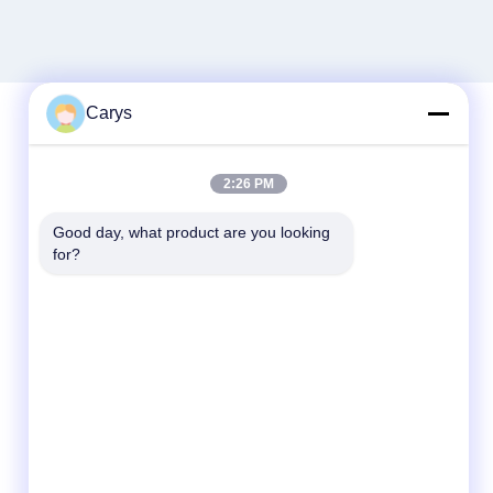
Carys
Γρήγορη επικοινωνία
2:26 PM
Τηλ.
Good day, what product are you looking 
0086-757-81105670
for?
Ηλεκτρονικό ταχυδρομείο
susie@hongtaipart.com
Διεύθυνση
#7 Βιομηχανική ζώνη Νάνλιαν, Ντάλι, Νανχάι,
πόλη Φόσαν, επαρχία Γκουανγκντόνγκ, Κίνα