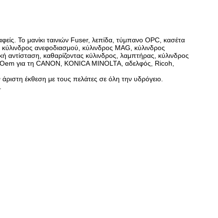
φείς. Το μανίκι ταινιών Fuser, λεπίδα, τύμπανο OPC, κασέτα
, κύλινδρος ανεφοδιασμού, κύλινδρος MAG, κύλινδρος
ή αντίσταση, καθαρίζοντας κύλινδρος, λαμπτήρας, κύλινδρος
ες cOem για τη CANON, KONICA MINOLTA, αδελφός, Ricoh,
άριστη έκθεση με τους πελάτες σε όλη την υδρόγειο.
.