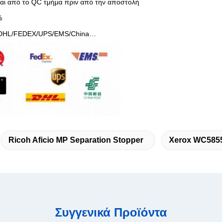
ται από το QC τμήμα πριν από την αποστολή
%
ket DHL/FEDEX/UPS/EMS/China…
Ricoh Aficio MP Separation Stopper
Xerox WC5855
Συγγενικά Προϊόντα