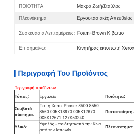
ΠΟΙΟΤΗΤΑ:
Μακρά Ζωή/σταύλος
Πλεονέκτημα:
Εργοστασιακές Απευθείας
Συσκευασία Λεπτομέρειες:
Foam+Brown Κιβώτιο
Επισημαίνω:
Κινητήρας εκτυπωτή Xero
Περιγραφή Του Προϊόντος
Περιγραφή προϊόντων
:
Τύπος:
Εργαλείο
Ποιότητα:
Για τη Xerox Phaser 8500 8550
Συμβατό
8560 005K13970 005K12670
Πιστοποίηση:
σύστημα:
005K12671 127K53240
Υψηλός - ποιότητα/από την Κίνα
Υλικό:
Πλεονέκτημα:
από την Ιαπωνία