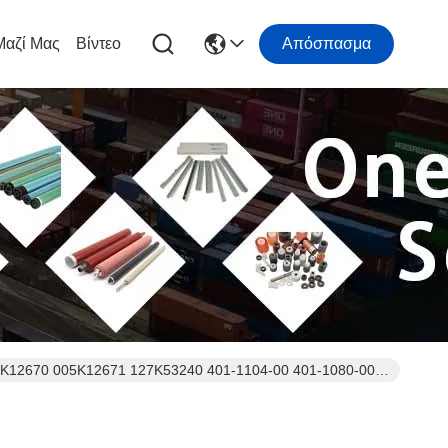
Μαζί Μας
Βίντεο
Απόσπασμα
05K12670 005K12671 127K53240 401-1104-00 401-1080-00