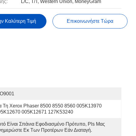
ής:
L/C, T/T, Western Union, MoneyGram
ην Καλύτερη Τιμή
Επικοινωνήστε Τώρα
SO9001
α Τη Xerox Phaser 8500 8550 8560 005K13970 
05K12670 005K12671 127K53240
τό Είναι Σπάνια Εφοδιασμένο Πρότυπο, Pls Μας 
νημερώστε Εκ Των Προτέρων Εάν Διαταγή.