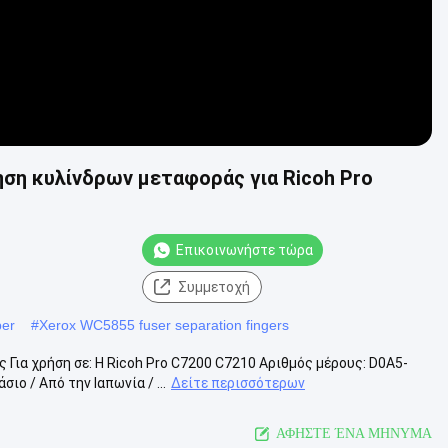
ση κυλίνδρων μεταφοράς για Ricoh Pro
Επικοινωνήστε τώρα
Συμμετοχή
per
#
Xerox WC5855 fuser separation fingers
ια χρήση σε: Η Ricoh Pro C7200 C7210 Αριθμός μέρους: D0A5-
ο / Από την Ιαπωνία / ...
Δείτε περισσότερων
ΑΦΗΣΤΕ ΈΝΑ ΜΗΝΥΜΑ