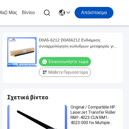
Μαζί Μας
Βίντεο
Απόσπασμα
D0A5-6212 D0A56212 Ενδιάμεση
συναρμολόγηση κυλίνδρων μεταφοράς για
Ricoh Pro C7200 C7210 HONGTAIPART
Επικοινωνήστε τώρα
Μάθετε Περισσότερα
Σχετικά βίντεο
Original / Compatible HP
LaserJet Transfer Roller
RM1-4023-CLN RM1-
4023-000 for Multiple
Printer Models