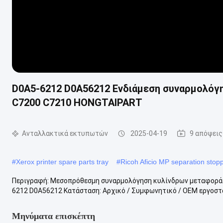
D0A5-6212 D0A56212 Ενδιάμεση συναρμολόγη
C7200 C7210 HONGTAIPART
Ανταλλακτικά εκτυπωτών
2025-04-19
9 απόψεις
#
Xerox printer spare parts tray
#
Ricoh Aficio MP separation stop
Περιγραφή: Μεσοπρόθεσμη συναρμολόγηση κυλίνδρων μεταφοράς Γ
6212 D0A56212 Κατάσταση: Αρχικό / Συμφωνητικό / OEM εργοστάσι
Μηνύματα επισκέπτη