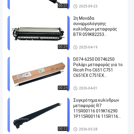
Κύλινδρος μεταφοράς
00:21
2025-09-23
2η Μονάδα
συναρμολόγησης
κυλίνδρων μεταφοράς
BTR 059K82253
604K85771 059K68397
059K68396 059K68395
Κύλινδρος μεταφοράς
00:29
2025-04-19
Για Xerox C5580 C6680
C7780
D074-6250 D0746250
Ρολάρι μεταφοράς για το
Ricoh Pro C651 C751
C651EX C751EX
HONGTAIPART Λαζερικός
έγχρωμος εκτυπωτής
Εφεδρείες εκτυπωτών
00:24
2026-04-01
Συγκρότημα κυλίνδρων
μεταφοράς R7
115R00116 019K16290
1P115R00116 115R116
για την Xerox VersaLink
B7035 B7030 B7025
Κύλινδρος μεταφοράς
00:12
2026-03-28