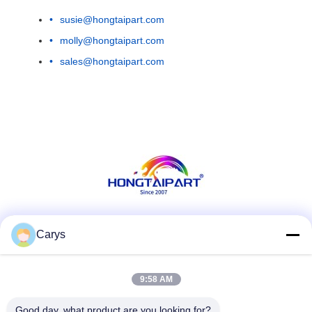
susie@hongtaipart.com
molly@hongtaipart.com
sales@hongtaipart.com
Κοινωνικά Μέσα
Carys
9:58 AM
Γρήγορη επικοινωνία
Good day, what product are you looking for?