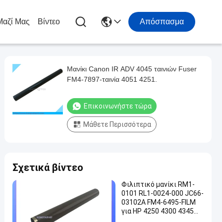
Μαζί Μας
Βίντεο
Απόσπασμα
Μανίκι Canon IR ADV 4045 ταινιών Fuser
FM4-7897-ταινία 4051 4251.
Επικοινωνήστε τώρα
Μάθετε Περισσότερα
Σχετικά βίντεο
Φιλιπτικό μανίκι RM1-
0101 RL1-0024-000 JC66-
03102A FM4-6495-FILM
για HP 4250 4300 4345
4350 4550 Canon IR1730