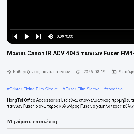
Loaded
:
0%
0:00
/
0:00
Play
Play
Play
Mute
Current
Duration
next
next
Μανίκι Canon IR ADV 4045 ταινιών Fuser FM4-
Time
Καθορίζοντας μανίκι ταινιών
2025-08-19
9 απόψ
#
Printer Fixing Film Sleeve
#
Fuser Film Sleeve
#
εργαλείο
HongTai Office Accessories Ltd είναι επαγγελματικός προμηθευτ
ταινιών Fuser, ο ανώτερος κύλινδρος Fuser, ο χαμηλότερος κύλινδρ
Μηνύματα επισκέπτη