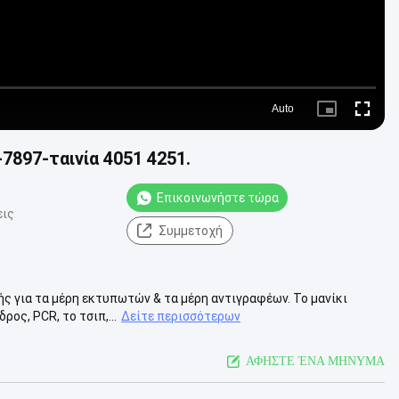
Auto
Picture-
Fullscre
in-
Picture
7897-ταινία 4051 4251.
Επικοινωνήστε τώρα
εις
Συμμετοχή
ής για τα μέρη εκτυπωτών & τα μέρη αντιγραφέων. Το μανίκι
ος, PCR, το τσιπ,...
Δείτε περισσότερων
ΑΦΗΣΤΕ ΈΝΑ ΜΗΝΥΜΑ