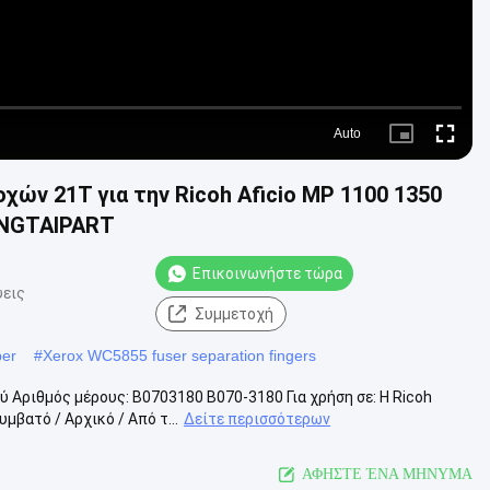
Auto
Picture-
Fullscre
in-
Picture
χών 21T για την Ricoh Aficio MP 1100 1350
ONGTAIPART
Επικοινωνήστε τώρα
ψεις
Συμμετοχή
per
#
Xerox WC5855 fuser separation fingers
 Αριθμός μέρους: Β0703180 Β070-3180 Για χρήση σε: Η Ricoh
βατό / Αρχικό / Από τ...
Δείτε περισσότερων
ΑΦΗΣΤΕ ΈΝΑ ΜΗΝΥΜΑ