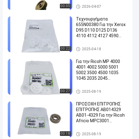
P3145dn P3150dn
Εργαλείο εκτυπωτών
00:05
2026-04-07
P3155dn P3260dn
PA4500x PA5000x
Τεχνουργήματα
655N00380 Για την Xerox
D95 D110 D125 D136
4110 4112 4127 4590
en
4595 7760 5500 5550
WorkCentre 7425 7428
Εργαλείο εκτυπωτών
00:22
2025-04-18
7435 7525 7535
Για την Ricoh MP 4000
4001 4002 5000 5001
5002 3500 4500 1035
1045 2035 2045
AB014061-13Z
AB014060-21Z
Εργαλείο εκτυπωτών
00:27
2025-08-19
AB014062-17Z
ΠΡΟΣΟΧΗ ΕΠΙΤΡΟΠΗΣ
ΕΠΙΤΡΟΠΗΣ ΑΒ014329
ΑΒ01-4329 Για την Ricoh
Africio MPC3001
MPC3501 SPC820
SPC821 GRIC040-060
Εργαλείο εκτυπωτών
00:18
2025-08-19