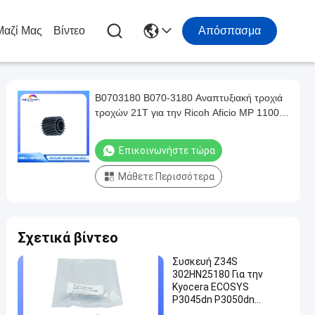
Μαζί Μας
Βίντεο
Απόσπασμα
Β0703180 Β070-3180 Αναπτυξιακή τροχιά
τροχών 21T για την Ricoh Aficio MP 1100
1350 9000 MP1100 MP1350 MP9000
Εκτύπωση HONGTAIPART
Επικοινωνήστε τώρα
Μάθετε Περισσότερα
Σχετικά βίντεο
Συσκευή Z34S
302HN25180 Για την
Kyocera ECOSYS
P3045dn P3050dn
P3055dn P3060dn