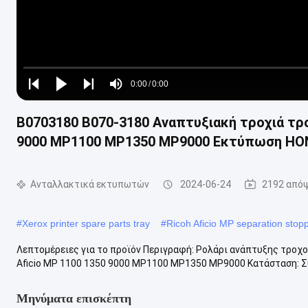
Loaded
:
0%
0:00
/
0:00
Play
Play
Play
Mute
Current
Duration
next
next
Β0703180 Β070-3180 Αναπτυξιακή τροχιά τρο
Time
9000 MP1100 MP1350 MP9000 Εκτύπωση H
Ανταλλακτικά εκτυπωτών
2024-06-24
2192 από
#
Xerox printer spare parts tray
#
Ricoh Aficio MP separation stop
Λεπτομέρειες για το προϊόν Περιγραφή: Ρολάρι ανάπτυξης τροχού
Aficio MP 1100 1350 9000 MP1100 MP1350 MP9000 Κατάσταση: Συμ
Μηνύματα επισκέπτη