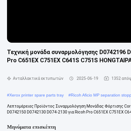
Τεχνική μονάδα συναρμολόγησης D0742196 D
Pro C651EX C751EX C641S C751S HONGTAIP
Ανταλλακτικά εκτυπωτών
2025-06-19
1352 από
#
Xerox printer spare parts tray
#
Ricoh Aficio MP separation stop
Λεπτομέρειες Προϊόντος Συναρμολόγηση Μονάδας Φόρτισης Cor
D0742150 D0742130 D074-2130 για Ricoh Pro C651EX C751EX C64
Μηνύματα επισκέπτη