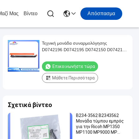
Μαζί Μας
Βίντεο
Απόσπασμα
Τεχνική μονάδα συναρμολόγησης
D0742196 D0742195 D0742150 D0742130
για την Ricoh Pro C651EX C751EX C641S
C751S HONGTAIPART
Επικοινωνήστε τώρα
Μάθετε Περισσότερα
Σχετικά βίντεο
Β234-3562 Β2343562
Μονάδα τύμπου εμπρός
για την Ricoh MP1350
MP1100 MP9000 MP
1350 1100 9000