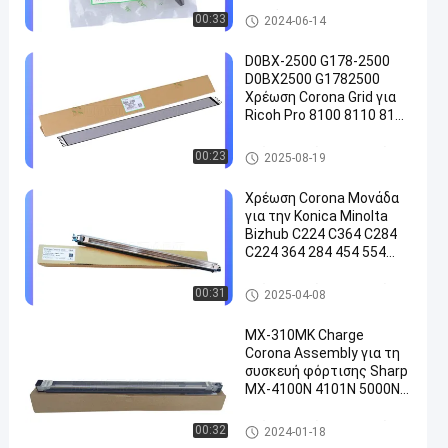
HONGTAIPART
Πυκνός
00:33
2024-06-14
D0BX-2500 G178-2500
D0BX2500 G1782500
Χρέωση Corona Grid για
Ricoh Pro 8100 8110 8120
8200 8210 8220 8300
8310 8320 C720
Πλέγμα κορώνας δαπανών
00:23
2025-08-19
Χρέωση Corona Μονάδα
για την Konica Minolta
Bizhub C224 C364 C284
C224 364 284 454 554
Προμήθειες εκτυπωτή
Πλέγμα κορώνας δαπανών
00:31
2025-04-08
MX-310MK Charge
Corona Assembly για τη
συσκευή φόρτισης Sharp
MX-4100N 4101N 5000N
5001N
Πλέγμα κορώνας δαπανών
00:32
2024-01-18