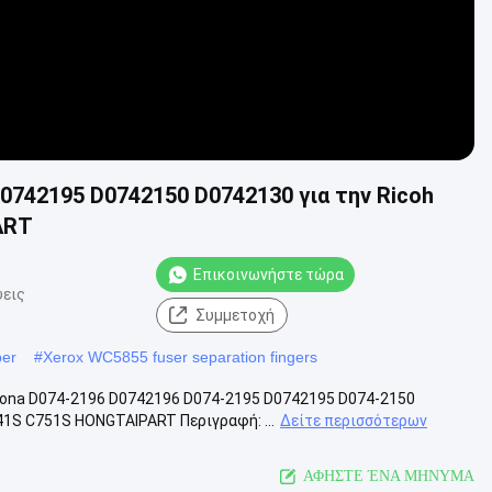
0742195 D0742150 D0742130 για την Ricoh
ART
Επικοινωνήστε τώρα
ψεις
Συμμετοχή
per
#
Xerox WC5855 fuser separation fingers
ona D074-2196 D0742196 D074-2195 D0742195 D074-2150
1S C751S HONGTAIPART Περιγραφή: ...
Δείτε περισσότερων
ΑΦΗΣΤΕ ΈΝΑ ΜΗΝΥΜΑ