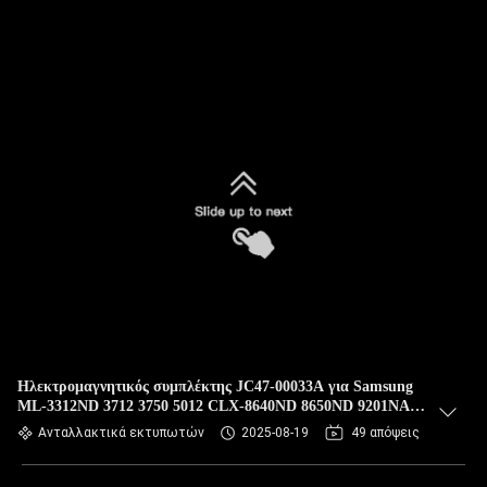
Ηλεκτρομαγνητικός συμπλέκτης JC47-00033A για Samsung
ML-3312ND 3712 3750 5012 CLX-8640ND 8650ND 9201NA
9251NA 9252NA 8240NA M3820 SCX-4835 5635FN 5639FR
Ανταλλακτικά εκτυπωτών
2025-08-19
49 απόψεις
5739FW Λαζερικός εκτυπωτής συμπλέκτης-ηλεκτρική ζεύξη